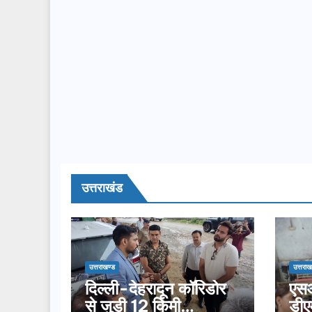
उत्तराखंड
उत्तराखण्ड
उत्तराख
दिल्ली-देहरादून कॉरिडोर
एसआ
से जुड़ी 12 किमी
डीए