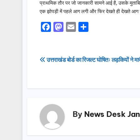
प्राथमिक तौर पर जो जानकारी सामने आई है, उसके मुताब
एक झोपड़ी में पहले आग लगी और फिर देखते ही देखते आग न
F
M
E
S
a
a
m
h
c
st
ail
ar
e
o
e
Post
उत्तराखंड बोर्ड का रिजल्ट घोषितः लड़कियों ने मा
b
d
navigation
o
o
o
n
k
By
News Desk Jan