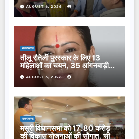
सूची से न छूटे…
AUGUST 6, 2026
उत्तराखण्ड
तीलू रौतेली पुरस्कार के लिए 13
महिलाओं का चयन, 35 आंगनबाड़ी
कार्यकर्तियां भी होंगी सम्मानित…
AUGUST 6, 2026
उत्तराखण्ड
मसूरी विधानसभा को 17.80 करोड़
की विकास योजनाओं की सौगात, सीएम