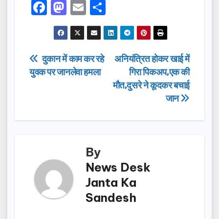
F
M
E
S
a
a
m
h
c
st
ail
ar
e
o
e
Post
दुकान में काम कर रहे
अनियंत्रित होकर खाई में
b
d
युवक पर जानलेवा हमला
गिरा पिकअप,एक की
navigation
o
o
मौत,दुसरे ने कूदकर बचाई
o
n
जान
k
By
News Desk
Janta Ka
Sandesh