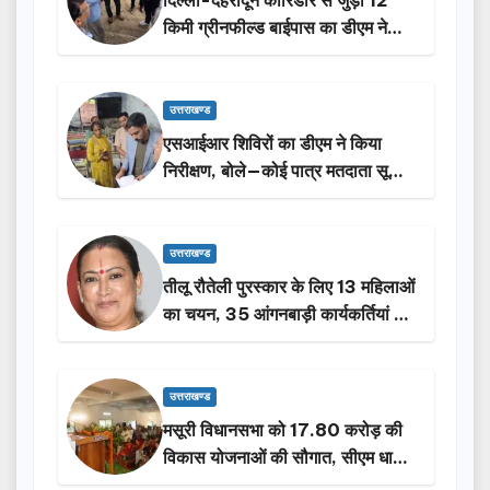
दिल्ली-देहरादून कॉरिडोर से जुड़ी 12
किमी ग्रीनफील्ड बाईपास का डीएम ने
किया निरीक्षण…
उत्तराखण्ड
एसआईआर शिविरों का डीएम ने किया
निरीक्षण, बोले—कोई पात्र मतदाता सूची
से न छूटे…
उत्तराखण्ड
तीलू रौतेली पुरस्कार के लिए 13 महिलाओं
का चयन, 35 आंगनबाड़ी कार्यकर्तियां भी
होंगी सम्मानित…
उत्तराखण्ड
मसूरी विधानसभा को 17.80 करोड़ की
विकास योजनाओं की सौगात, सीएम धामी
ने किया लोकार्पण-शिलान्यास.