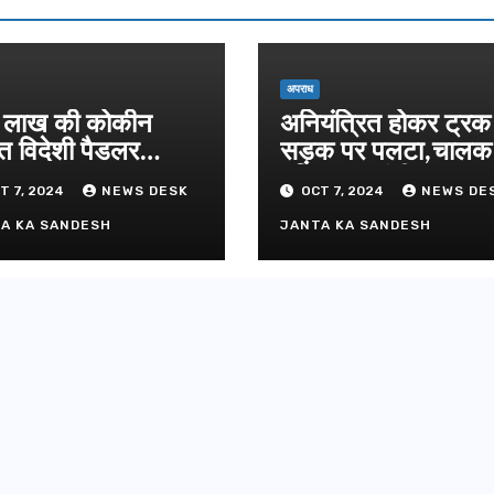
दिल्ली-देहरा
से जुड़ी 12 क
ग्रीनफील्ड ब
AUGUST 6, 
डीएम ने किया
अपराध
लाख की कोकीन
अनियंत्रित होकर ट्रक
त विदेशी पैडलर
सड़क पर पलटा,चाल
तार
परिचालक गंभीर
T 7, 2024
NEWS DESK
OCT 7, 2024
NEWS DE
A KA SANDESH
JANTA KA SANDESH