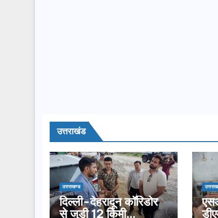
उत्तराखंड
उत्तराखण्ड
उत्तराख
दिल्ली-देहरादून कॉरिडोर
एसआ
से जुड़ी 12 किमी
डीए