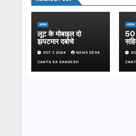
अपराध
अपराध
लूट के मोबाइल दो
50 
झपटमार दबोचे
सहि
गिफ्
OCT 7, 2024
NEWS DESK
OC
JANTA KA SANDESH
JANT