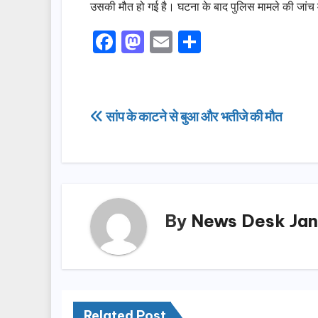
उसकी मौत हो गई है। घटना के बाद पुलिस मामले की जांच म
F
M
E
S
a
a
m
h
c
st
ail
ar
e
o
e
Post
सांप के काटने से बुआ और भतीजे की मौत
b
d
navigation
o
o
o
n
k
By
News Desk Jan
Related Post