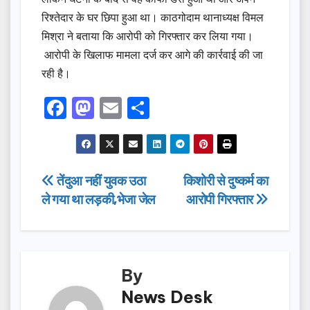
रिश्तेदार के घर छिपा हुआ था। काठगोदाम थानाध्यक्ष विमल
मिश्रा ने बताया कि आरोपी को गिरफ्तार कर लिया गया।
आरोपी के खिलाफ मामला दर्ज कर आगे की कार्रवाई की जा
रही है।
F
M
E
S
a
a
m
h
c
st
ail
ar
e
o
e
Post
तेंदुआ नहीं युवक उठा
किशोरी से दुष्कर्म का
b
d
ले गया था लड़की,भेजा जेल
आरोपी गिरफ्तार
navigation
o
o
o
n
k
By
News Desk