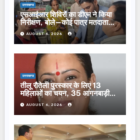
उत्तराखण्ड
एसआईआर शिविरों का डीएम ने किया
निरीक्षण, बोले—कोई पात्र मतदाता
सूची से न छूटे…
AUGUST 6, 2026
उत्तराखण्ड
तीलू रौतेली पुरस्कार के लिए 13
महिलाओं का चयन, 35 आंगनबाड़ी
कार्यकर्तियां भी होंगी सम्मानित…
AUGUST 6, 2026