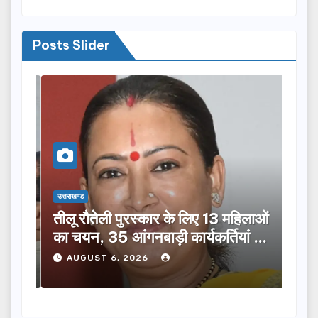
Posts Slider
उत्तराखण्ड
उत्तराख
तीलू रौतेली पुरस्कार के लिए 13 महिलाओं
मसू
ूची
का चयन, 35 आंगनबाड़ी कार्यकर्तियां भी
विक
होंगी सम्मानित…
ने क
AUGUST 6, 2026
A