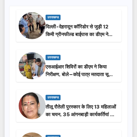
उत्तराखण्ड
दिल्ली-देहरादून कॉरिडोर से जुड़ी 12
किमी ग्रीनफील्ड बाईपास का डीएम ने
किया निरीक्षण…
उत्तराखण्ड
एसआईआर शिविरों का डीएम ने किया
निरीक्षण, बोले—कोई पात्र मतदाता सूची
से न छूटे…
उत्तराखण्ड
तीलू रौतेली पुरस्कार के लिए 13 महिलाओं
का चयन, 35 आंगनबाड़ी कार्यकर्तियां भी
होंगी सम्मानित…