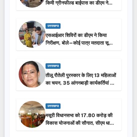
किमी ग्रीनफील्ड बाईपास का डीएम ने
किया निरीक्षण…
उत्तराखण्ड
एसआईआर शिविरों का डीएम ने किया
निरीक्षण, बोले—कोई पात्र मतदाता सूची
से न छूटे…
उत्तराखण्ड
तीलू रौतेली पुरस्कार के लिए 13 महिलाओं
का चयन, 35 आंगनबाड़ी कार्यकर्तियां भी
होंगी सम्मानित…
उत्तराखण्ड
मसूरी विधानसभा को 17.80 करोड़ की
विकास योजनाओं की सौगात, सीएम धामी
ने किया लोकार्पण-शिलान्यास.