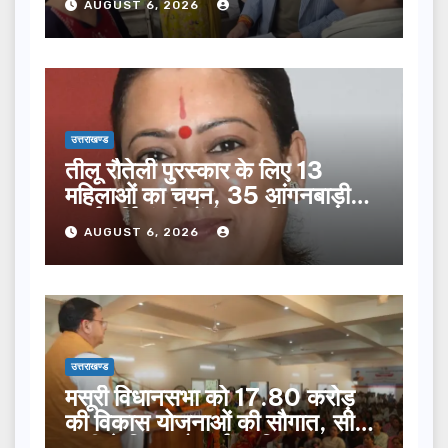
AUGUST 6, 2026
उत्तराखण्ड
तीलू रौतेली पुरस्कार के लिए 13
महिलाओं का चयन, 35 आंगनबाड़ी
कार्यकर्तियां भी होंगी सम्मानित…
AUGUST 6, 2026
उत्तराखण्ड
मसूरी विधानसभा को 17.80 करोड़
की विकास योजनाओं की सौगात, सीएम
धामी ने किया लोकार्पण-शिलान्यास.