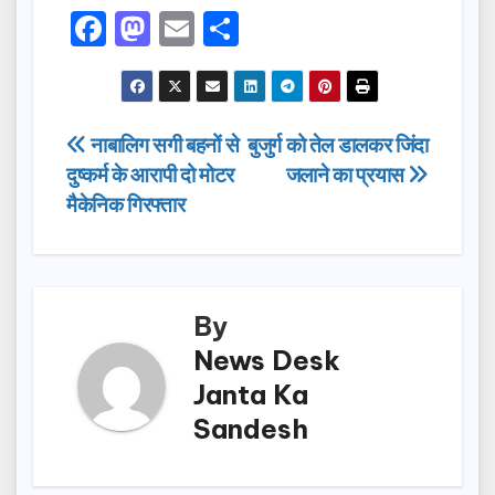
F
M
E
S
a
a
m
h
c
st
ail
ar
e
o
e
Post
नाबालिग सगी बहनों से
बुजुर्ग को तेल डालकर जिंदा
b
d
दुष्कर्म के आरापी दो मोटर
जलाने का प्रयास
navigation
o
o
मैकेनिक गिरफ्तार
o
n
k
By
News Desk
Janta Ka
Sandesh