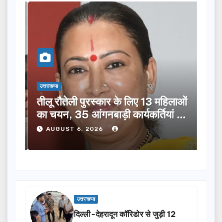
उत्तराखण्ड
उत्तराख
तीलू रौतेली पुरस्कार के लिए 13 महिलाओं
मसू
ूची
का चयन, 35 आंगनबाड़ी कार्यकर्तियां भी
विक
होंगी सम्मानित…
ने क
AUGUST 6, 2026
A
उत्तराखण्ड
दिल्ली-देहरादून कॉरिडोर से जुड़ी 12