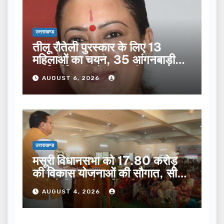
उत्तराखण्ड
तीलू रौतेली पुरस्कार के लिए 13
महिलाओं का चयन, 35 आंगनबाड़ी
कार्यकर्तियां भी होंगी सम्मानित…
AUGUST 6, 2026
उत्तराखण्ड
मसूरी विधानसभा को 17.80 करोड़
की विकास योजनाओं की सौगात, सीएम
धामी ने किया लोकार्पण-शिलान्यास.
AUGUST 4, 2026