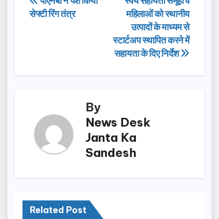
Post
पीएनबी ने पेश किया
स्वयं सहायता समूहों व
b
d
सेफ्टी रिंग तंत्र
महिलाओं को स्थानीय
navigation
o
o
उत्पादों के माध्यम से
o
n
स्टार्टअप स्थापित करने में
सहायता के दिए निर्देश
k
By
News Desk
Janta Ka
Sandesh
Related Post