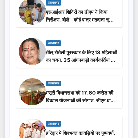
उत्तराखण्ड
एसआईआर शिविरों का डीएम ने किया
निरीक्षण, बोले—कोई पात्र मतदाता सूची
से न छूटे…
उत्तराखण्ड
तीलू रौतेली पुरस्कार के लिए 13 महिलाओं
का चयन, 35 आंगनबाड़ी कार्यकर्तियां भी
होंगी सम्मानित…
उत्तराखण्ड
मसूरी विधानसभा को 17.80 करोड़ की
विकास योजनाओं की सौगात, सीएम धामी
ने किया लोकार्पण-शिलान्यास.
उत्तराखण्ड
हरिद्वार में शिवभक्त कांवड़ियों पर पुष्पवर्षा,