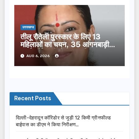
उत्तराखण्ड
तीलू रौतेली पुरस्कार के लिए 13
महिलाओं का चयन, 35 आंगनबाड़ी
कार्यकर्तियां भी होंगी सम्मानित…
AUG 6, 2026
Recent Posts
दिल्ली-देहरादून कॉरिडोर से जुड़ी 12 किमी ग्रीनफील्ड
बाईपास का डीएम ने किया निरीक्षण…