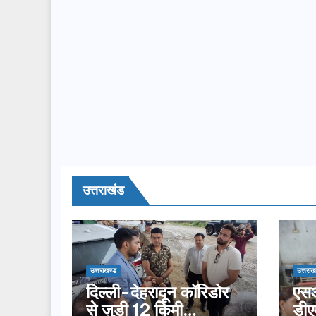
उत्तराखंड
उत्तराखण्ड
उत्तराख
दिल्ली-देहरादून कॉरिडोर
एसआ
से जुड़ी 12 किमी
डीए