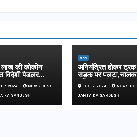
दिल्ली-देहरा
से जुड़ी 12 क
ग्रीनफील्ड ब
AUGUST 6, 
डीएम ने किया
अपराध
लाख की कोकीन
अनियंत्रित होकर ट्रक
त विदेशी पैडलर
सड़क पर पलटा,चाल
तार
परिचालक गंभीर
T 7, 2024
NEWS DESK
OCT 7, 2024
NEWS DE
A KA SANDESH
JANTA KA SANDESH