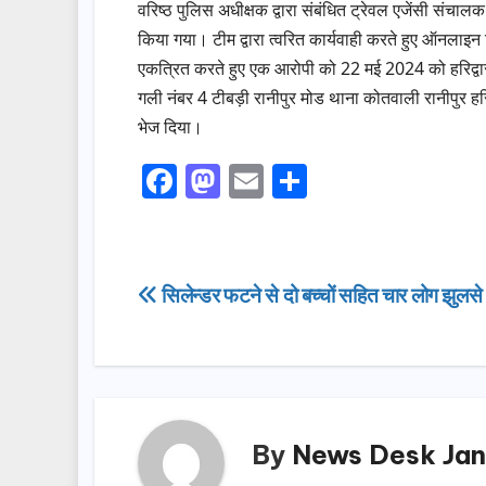
वरिष्ठ पुलिस अधीक्षक द्वारा संबंधित ट्रेवल एजेंसी संचालक
किया गया। टीम द्वारा त्वरित कार्यवाही करते हुए ऑनलाइन ट्
एकत्रित करते हुए एक आरोपी को 22 मई 2024 को हरिद्वार स
गली नंबर 4 टीबड़ी रानीपुर मोड थाना कोतवाली रानीपुर हरि
भेज दिया।
F
M
E
S
a
a
m
h
c
st
ail
ar
e
o
e
Post
सिलेन्डर फटने से दो बच्चों सहित चार लोग झुलसे
b
d
navigation
o
o
o
n
k
By
News Desk Jan