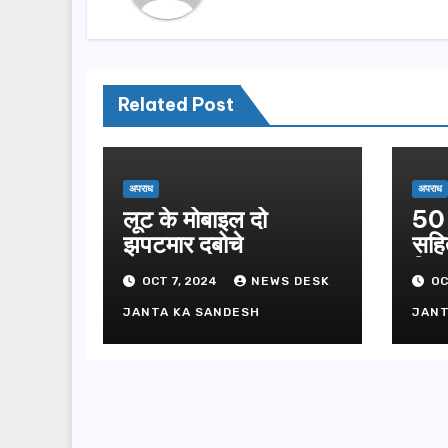
Related Post
अपराध
अपराध
लूट के मोबाइल दो
50 
झपटमार दबोचे
सहि
गिफ्
OCT 7, 2024
NEWS DESK
OC
JANTA KA SANDESH
JANT