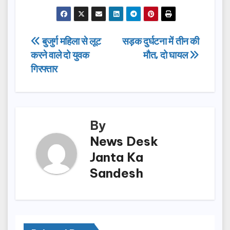
a
a
m
h
c
st
ail
ar
e
o
e
Post
बुजुर्ग महिला से लूट
सड़क दुर्घटना में तीन की
b
d
करने वाले दो युवक
मौत, दो घायल
navigation
o
o
गिरफ्तार
o
n
k
By
News Desk
Janta Ka
Sandesh