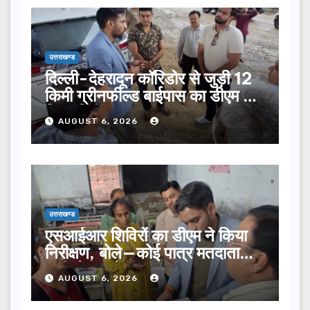
उत्तराखण्ड
दिल्ली-देहरादून कॉरिडोर से जुड़ी 12
किमी ग्रीनफील्ड बाईपास का डीएम ने
किया निरीक्षण…
AUGUST 6, 2026
उत्तराखण्ड
एसआईआर शिविरों का डीएम ने किया
निरीक्षण, बोले—कोई पात्र मतदाता
सूची से न छूटे…
AUGUST 6, 2026