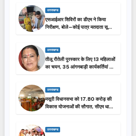
उत्तराखण्ड
एसआईआर शिविरों का डीएम ने किया
निरीक्षण, बोले—कोई पात्र मतदाता सूची
से न छूटे…
उत्तराखण्ड
तीलू रौतेली पुरस्कार के लिए 13 महिलाओं
का चयन, 35 आंगनबाड़ी कार्यकर्तियां भी
होंगी सम्मानित…
उत्तराखण्ड
मसूरी विधानसभा को 17.80 करोड़ की
विकास योजनाओं की सौगात, सीएम धामी
ने किया लोकार्पण-शिलान्यास.
उत्तराखण्ड