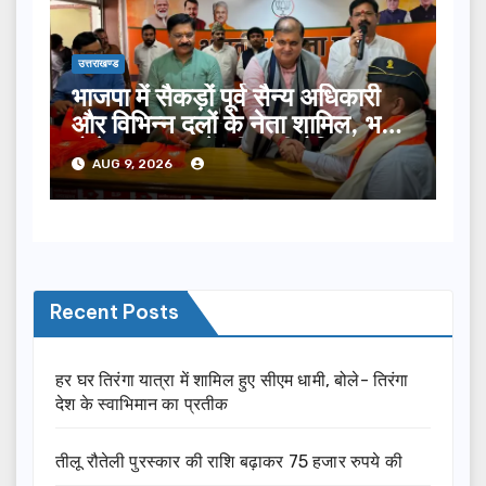
उत्तराखण्ड
भाजपा में सैकड़ों पूर्व सैन्य अधिकारी
और विभिन्न दलों के नेता शामिल, भट्ट
बोले- 2027 में जीत की हैट्रिक
AUG 9, 2026
लगाएगी पार्टी
Recent Posts
हर घर तिरंगा यात्रा में शामिल हुए सीएम धामी, बोले- तिरंगा
देश के स्वाभिमान का प्रतीक
तीलू रौतेली पुरस्कार की राशि बढ़ाकर 75 हजार रुपये की