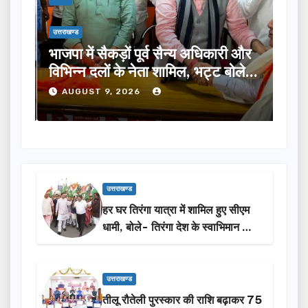
उत्तराखण्ड
उत्तराख
एम
भाजपा में सैकड़ों पूर्व सैन्य अधिकारी और
आपदा
 का
विभिन्न दलों के नेता शामिल, भट्ट बोले-
सेव
2027 में जीत की हैट्रिक लगाएगी पार्टी
प्र
AUGUST 9, 2026
A
उत्तराखण्ड
हर घर तिरंगा यात्रा में शामिल हुए सीएम
धामी, बोले- तिरंगा देश के स्वाभिमान का
प्रतीक
उत्तराखण्ड
तीलू रौतेली पुरस्कार की राशि बढ़ाकर 75