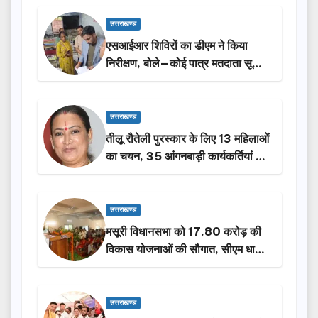
उत्तराखण्ड
एसआईआर शिविरों का डीएम ने किया
निरीक्षण, बोले—कोई पात्र मतदाता सूची
से न छूटे…
उत्तराखण्ड
तीलू रौतेली पुरस्कार के लिए 13 महिलाओं
का चयन, 35 आंगनबाड़ी कार्यकर्तियां भी
होंगी सम्मानित…
उत्तराखण्ड
मसूरी विधानसभा को 17.80 करोड़ की
विकास योजनाओं की सौगात, सीएम धामी
ने किया लोकार्पण-शिलान्यास.
उत्तराखण्ड