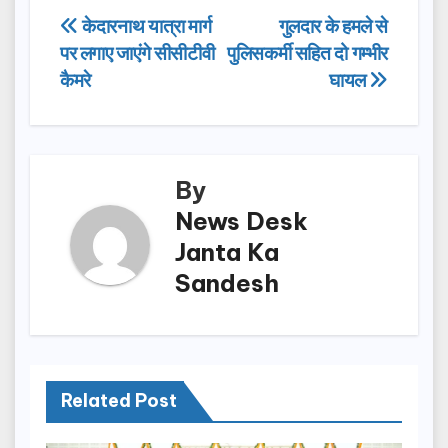
e
o
e
Post
केदारनाथ यात्रा मार्ग
गुलदार के हमले से
b
d
पर लगाए जाएंगे सीसीटीवी
पुलिसकर्मी सहित दो गम्भीर
navigation
o
o
कैमरे
घायल
o
n
k
By
News Desk
Janta Ka
Sandesh
Related Post