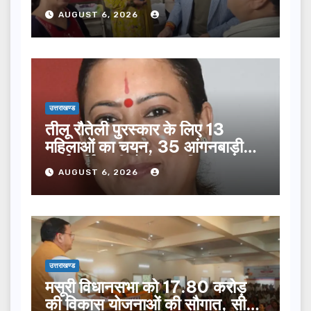
सूची से न छूटे…
AUGUST 6, 2026
उत्तराखण्ड
तीलू रौतेली पुरस्कार के लिए 13
महिलाओं का चयन, 35 आंगनबाड़ी
कार्यकर्तियां भी होंगी सम्मानित…
AUGUST 6, 2026
उत्तराखण्ड
मसूरी विधानसभा को 17.80 करोड़
की विकास योजनाओं की सौगात, सीएम