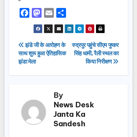
F
M
E
S
a
a
m
h
c
st
ail
ar
e
o
e
Post
झंडे जी के आरोहण के
रुद्रपुर पहुंचे सीएम पुष्कर
b
d
साथ शुरू हुआ ऐतिहासिक
सिंह धामी, रैली स्थल का
navigation
o
o
झंडा मेला
किया निरीक्षण
o
n
k
By
News Desk
Janta Ka
Sandesh