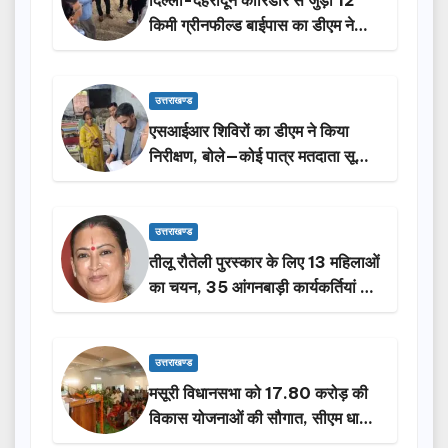
दिल्ली-देहरादून कॉरिडोर से जुड़ी 12
किमी ग्रीनफील्ड बाईपास का डीएम ने
किया निरीक्षण…
उत्तराखण्ड
एसआईआर शिविरों का डीएम ने किया
निरीक्षण, बोले—कोई पात्र मतदाता सूची
से न छूटे…
उत्तराखण्ड
तीलू रौतेली पुरस्कार के लिए 13 महिलाओं
का चयन, 35 आंगनबाड़ी कार्यकर्तियां भी
होंगी सम्मानित…
उत्तराखण्ड
मसूरी विधानसभा को 17.80 करोड़ की
विकास योजनाओं की सौगात, सीएम धामी
ने किया लोकार्पण-शिलान्यास.