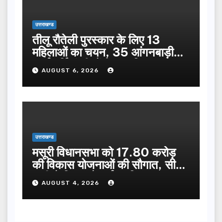
उत्तराखण्ड
तीलू रौतेली पुरस्कार के लिए 13
महिलाओं का चयन, 35 आंगनबाड़ी
कार्यकर्तियां भी होंगी सम्मानित…
AUGUST 6, 2026
उत्तराखण्ड
मसूरी विधानसभा को 17.80 करोड़
की विकास योजनाओं की सौगात, सीएम
धामी ने किया लोकार्पण-शिलान्यास.
AUGUST 4, 2026