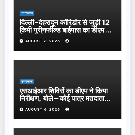
उत्तराखण्ड
दिल्ली-देहरादून कॉरिडोर से जुड़ी 12
किमी ग्रीनफील्ड बाईपास का डीएम ने
किया निरीक्षण…
AUGUST 6, 2026
उत्तराखण्ड
एसआईआर शिविरों का डीएम ने किया
निरीक्षण, बोले—कोई पात्र मतदाता
सूची से न छूटे…
AUGUST 6, 2026