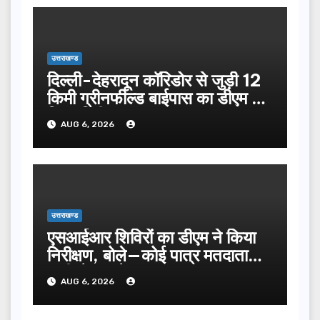
उत्तराखण्ड
दिल्ली-देहरादून कॉरिडोर से जुड़ी 12
किमी ग्रीनफील्ड बाईपास का डीएम ने
किया निरीक्षण…
AUG 6, 2026
उत्तराखण्ड
एसआईआर शिविरों का डीएम ने किया
निरीक्षण, बोले—कोई पात्र मतदाता
सूची से न छूटे…
AUG 6, 2026