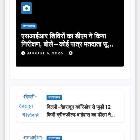
ड
उत्तराखण्ड
आर शिविरों का डीएम ने किया
तीलू रौतेली पुरस्
क्षण, बोले—कोई पात्र मतदाता सूची
का चयन, 35 आंगनबा
 छूटे…
होंगी सम्मानित…
GUST 6, 2026
AUGUST 6, 2026
उत्तराखण्ड
दिल्ली-देहरादून कॉरिडोर से जुड़ी 12
किमी ग्रीनफील्ड बाईपास का डीएम ने
किया निरीक्षण…
उत्तराखण्ड