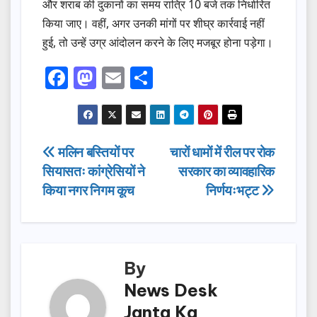
और शराब की दुकानों का समय रात्रि 10 बजे तक निर्धारित
किया जाए। वहीं, अगर उनकी मांगों पर शीघ्र कार्रवाई नहीं
हुई, तो उन्हें उग्र आंदोलन करने के लिए मजबूर होना पड़ेगा।
F
M
E
S
a
a
m
h
c
st
ail
ar
e
o
e
Post
मलिन बस्तियों पर
चारों धामों में रील पर रोक
b
d
सियासतः कांग्रेसियों ने
सरकार का व्यावहारिक
navigation
o
o
किया नगर निगम कूच
निर्णयःभट्ट
o
n
k
By
News Desk
Janta Ka