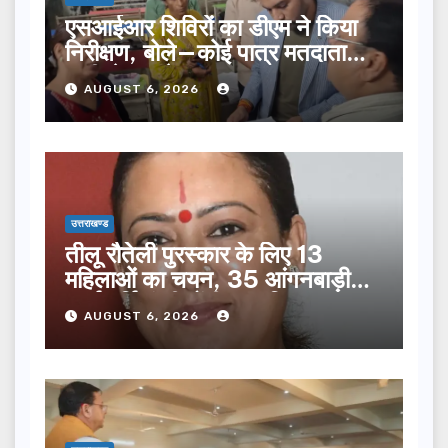
एसआईआर शिविरों का डीएम ने किया
निरीक्षण, बोले—कोई पात्र मतदाता
सूची से न छूटे…
AUGUST 6, 2026
उत्तराखण्ड
तीलू रौतेली पुरस्कार के लिए 13
महिलाओं का चयन, 35 आंगनबाड़ी
कार्यकर्तियां भी होंगी सम्मानित…
AUGUST 6, 2026