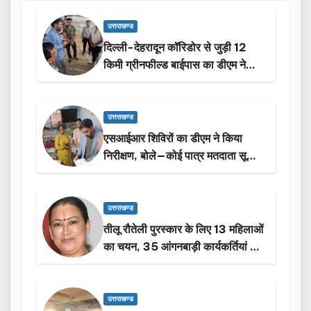
उत्तराखण्ड
दिल्ली-देहरादून कॉरिडोर से जुड़ी 12
किमी ग्रीनफील्ड बाईपास का डीएम ने
किया निरीक्षण…
उत्तराखण्ड
एसआईआर शिविरों का डीएम ने किया
निरीक्षण, बोले—कोई पात्र मतदाता सूची
से न छूटे…
उत्तराखण्ड
तीलू रौतेली पुरस्कार के लिए 13 महिलाओं
का चयन, 35 आंगनबाड़ी कार्यकर्तियां भी
होंगी सम्मानित…
उत्तराखण्ड