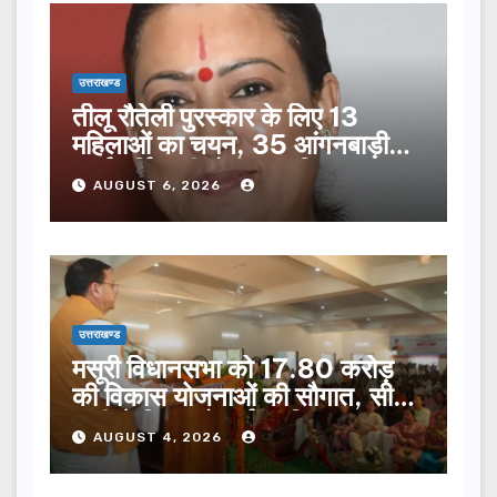
उत्तराखण्ड
तीलू रौतेली पुरस्कार के लिए 13
महिलाओं का चयन, 35 आंगनबाड़ी
कार्यकर्तियां भी होंगी सम्मानित…
AUGUST 6, 2026
उत्तराखण्ड
मसूरी विधानसभा को 17.80 करोड़
की विकास योजनाओं की सौगात, सीएम
धामी ने किया लोकार्पण-शिलान्यास.
AUGUST 4, 2026