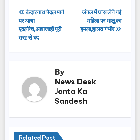
e
o
e
Post
केदारनाथ पैदल मार्ग
जंगल में घास लेने गई
b
d
पर आया
महिला पर भालू का
navigation
o
o
एवलाॅन्च,आवाजाही पूरी
हमला,हालत गंभीर
o
n
तरह से बंद
k
By
News Desk
Janta Ka
Sandesh
Related Post