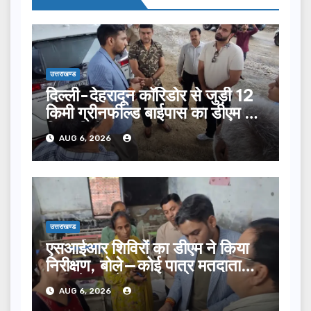
उत्तराखण्ड
दिल्ली-देहरादून कॉरिडोर से जुड़ी 12
किमी ग्रीनफील्ड बाईपास का डीएम ने
किया निरीक्षण…
AUG 6, 2026
उत्तराखण्ड
एसआईआर शिविरों का डीएम ने किया
निरीक्षण, बोले—कोई पात्र मतदाता
सूची से न छूटे…
AUG 6, 2026