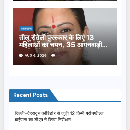
उत्तराखण्ड
तीलू रौतेली पुरस्कार के लिए 13
महिलाओं का चयन, 35 आंगनबाड़ी
कार्यकर्तियां भी होंगी सम्मानित…
AUG 6, 2026
Recent Posts
दिल्ली-देहरादून कॉरिडोर से जुड़ी 12 किमी ग्रीनफील्ड
बाईपास का डीएम ने किया निरीक्षण…