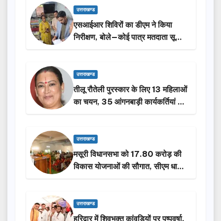
उत्तराखण्ड
एसआईआर शिविरों का डीएम ने किया
निरीक्षण, बोले—कोई पात्र मतदाता सूची
से न छूटे…
उत्तराखण्ड
तीलू रौतेली पुरस्कार के लिए 13 महिलाओं
का चयन, 35 आंगनबाड़ी कार्यकर्तियां भी
होंगी सम्मानित…
उत्तराखण्ड
मसूरी विधानसभा को 17.80 करोड़ की
विकास योजनाओं की सौगात, सीएम धामी
ने किया लोकार्पण-शिलान्यास.
उत्तराखण्ड
हरिद्वार में शिवभक्त कांवड़ियों पर पुष्पवर्षा,