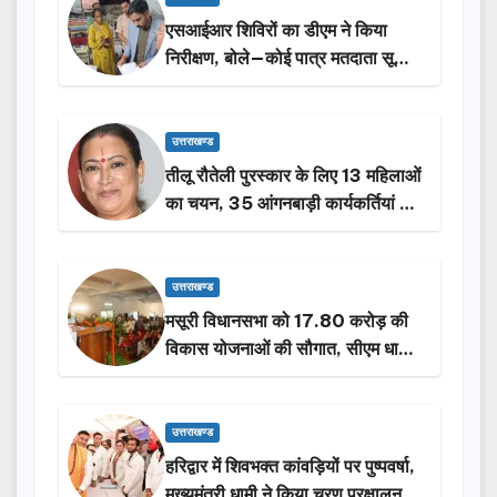
एसआईआर शिविरों का डीएम ने किया
निरीक्षण, बोले—कोई पात्र मतदाता सूची
से न छूटे…
उत्तराखण्ड
तीलू रौतेली पुरस्कार के लिए 13 महिलाओं
का चयन, 35 आंगनबाड़ी कार्यकर्तियां भी
होंगी सम्मानित…
उत्तराखण्ड
मसूरी विधानसभा को 17.80 करोड़ की
विकास योजनाओं की सौगात, सीएम धामी
ने किया लोकार्पण-शिलान्यास.
उत्तराखण्ड
हरिद्वार में शिवभक्त कांवड़ियों पर पुष्पवर्षा,
मुख्यमंत्री धामी ने किया चरण प्रक्षालन…