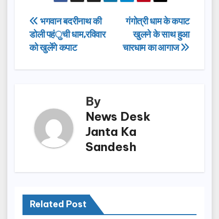
c
st
ail
ar
e
o
e
Post
भगवान बदरीनाथ की
गंगोत्री धाम के कपाट
b
d
डोली पहंुची धाम,रविवार
खुलने के साथ हुआ
navigation
o
o
को खुलेंगे कपाट
चारधाम का आगाज
o
n
k
By
News Desk
Janta Ka
Sandesh
Related Post