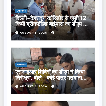
उत्तराखण्ड
दिल्ली-देहरादून कॉरिडोर से जुड़ी 12
किमी ग्रीनफील्ड बाईपास का डीएम ने
किया निरीक्षण…
AUGUST 6, 2026
उत्तराखण्ड
एसआईआर शिविरों का डीएम ने किया
निरीक्षण, बोले—कोई पात्र मतदाता
सूची से न छूटे…
AUGUST 6, 2026