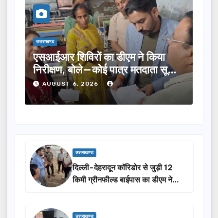
उत्तराखण्ड
 किया
तीलू रौतेली पुरस्कार के लिए 13 महिलाओं
ाता सूची
का चयन, 35 आंगनबाड़ी कार्यकर्तियां भी
होंगी सम्मानित…
AUGUST 6, 2026
उत्तराखण्ड
दिल्ली-देहरादून कॉरिडोर से जुड़ी 12
किमी ग्रीनफील्ड बाईपास का डीएम ने
किया निरीक्षण…
उत्तराखण्ड