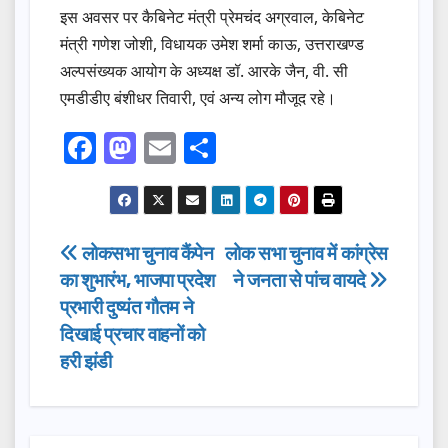
इस अवसर पर कैबिनेट मंत्री प्रेमचंद अग्रवाल, केबिनेट
मंत्री गणेश जोशी, विधायक उमेश शर्मा काऊ, उत्तराखण्ड
अल्पसंख्यक आयोग के अध्यक्ष डॉ. आरके जैन, वी. सी
एमडीडीए बंशीधर तिवारी, एवं अन्य लोग मौजूद रहे।
F
M
E
S
a
a
m
h
c
st
ail
ar
e
o
e
Post
लोकसभा चुनाव कैंपेन
लोक सभा चुनाव में कांग्रेस
b
d
का शुभारंभ, भाजपा प्रदेश
ने जनता से पांच वायदे
navigation
o
o
प्रभारी दुष्यंत गौतम ने
o
n
दिखाई प्रचार वाहनों को
हरी झंडी
k