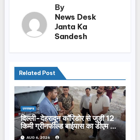
By
News Desk
Janta Ka
Sandesh
Related Post
उत्तराखण्ड
दिल्ली-देहरादून कॉरिडोर से जुड़ी 12
किमी ग्रीनफील्ड बाईपास का डीएम ने
किया निरीक्षण…
AUG 6, 2026