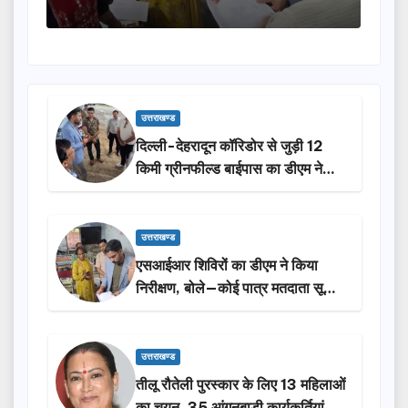
उत्तराखण्ड
दिल्ली-देहरादून कॉरिडोर से जुड़ी 12
किमी ग्रीनफील्ड बाईपास का डीएम ने
किया निरीक्षण…
उत्तराखण्ड
एसआईआर शिविरों का डीएम ने किया
निरीक्षण, बोले—कोई पात्र मतदाता सूची
से न छूटे…
उत्तराखण्ड
तीलू रौतेली पुरस्कार के लिए 13 महिलाओं
का चयन, 35 आंगनबाड़ी कार्यकर्तियां भी