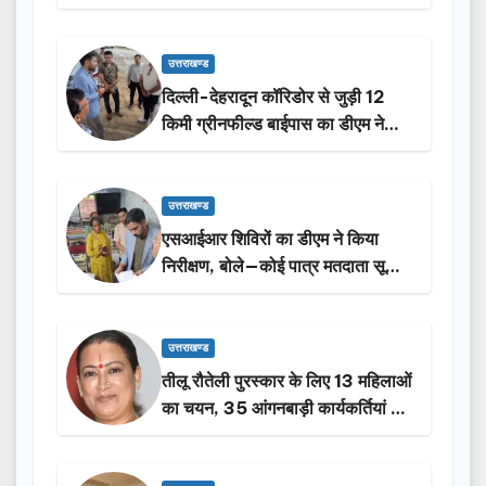
प्राथमिकता: मदन कौशिक
उत्तराखण्ड
दिल्ली-देहरादून कॉरिडोर से जुड़ी 12
किमी ग्रीनफील्ड बाईपास का डीएम ने
किया निरीक्षण…
उत्तराखण्ड
एसआईआर शिविरों का डीएम ने किया
निरीक्षण, बोले—कोई पात्र मतदाता सूची
से न छूटे…
उत्तराखण्ड
तीलू रौतेली पुरस्कार के लिए 13 महिलाओं
का चयन, 35 आंगनबाड़ी कार्यकर्तियां भी
होंगी सम्मानित…