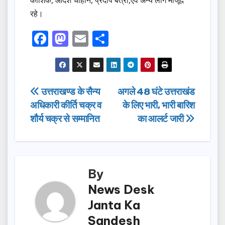
कौशिक, आदेश चौहान, प्रदीप बत्रा,एवं अन्य लोग मौजूद
रहे।
F
M
E
S
a
a
m
h
c
st
ail
ar
e
o
e
Post
उत्तराखण्ड के सैन्य
अगले 48 घंटे उत्तराखंड
b
d
अधिकारी कीर्ति चक्र व
के लिए भारी, भारी बारिश
navigation
o
o
शौर्य चक्र से सम्मानित
का आलर्ट जारी
o
n
k
By
News Desk
Janta Ka
Sandesh