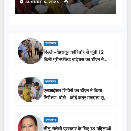
से न छूटे…
होंग
AUGUST 6, 2026
A
उत्तराखण्ड
दिल्ली-देहरादून कॉरिडोर से जुड़ी 12
किमी ग्रीनफील्ड बाईपास का डीएम ने
किया निरीक्षण…
उत्तराखण्ड
एसआईआर शिविरों का डीएम ने किया
निरीक्षण, बोले—कोई पात्र मतदाता सूची
से न छूटे…
उत्तराखण्ड
तीलू रौतेली पुरस्कार के लिए 13 महिलाओं