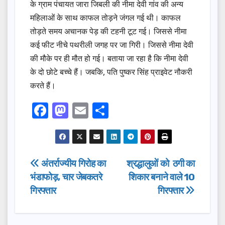
के ग्राम पंचायत जारा जिबली की नीमा देवी गांव की अन्य
महिलाओं के साथ काफल तोड़ने जंगल गई थी। काफल
तोड़ते समय अचानक पेड़ की टहनी टूट गई। जिससे नीमा
कई फीट नीचे पथरीली जगह पर जा गिरी। जिससे नीमा देवी
की मौके पर ही मौत हो गई। बताया जा रहा है कि नीमा देवी
के दो छोटे बच्चे हैं। जबकि, पति पुष्कर सिंह प्राइवेट नौकरी
करते हैं।
F
M
E
S
a
a
m
h
c
st
ail
ar
e
o
e
Post
अंतर्राज्यीय गिरोह का
श्रद्धालुओं को ठगी का
b
d
भंडाफोड़, चार जेबकतरे
शिकार बनाने वाले 10
navigation
o
o
गिरफ्तार
गिरफ्तार
o
n
k