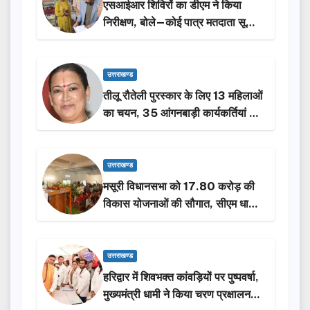
एसआईआर शिविरों का डीएम ने किया
निरीक्षण, बोले—कोई पात्र मतदाता सूची
से न छूटे…
उत्तराखण्ड
तीलू रौतेली पुरस्कार के लिए 13 महिलाओं
का चयन, 35 आंगनबाड़ी कार्यकर्तियां भी
होंगी सम्मानित…
उत्तराखण्ड
मसूरी विधानसभा को 17.80 करोड़ की
विकास योजनाओं की सौगात, सीएम धामी
ने किया लोकार्पण-शिलान्यास.
उत्तराखण्ड
हरिद्वार में शिवभक्त कांवड़ियों पर पुष्पवर्षा,
मुख्यमंत्री धामी ने किया चरण प्रक्षालन…