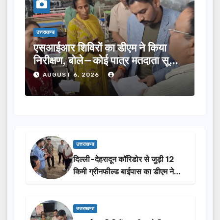
उत्तराखण्ड
का डीएम ने किया
तीलू रौतेली पुरस्कार के लिए 13
ई पात्र मतदाता सूची
का चयन, 35 आंगनबाड़ी कार्यकर्त
होंगी सम्मानित…
AUGUST 6, 2026
उत्तराखण्ड
दिल्ली-देहरादून कॉरिडोर से जुड़ी 12
किमी ग्रीनफील्ड बाईपास का डीएम ने
किया निरीक्षण…
उत्तराखण्ड