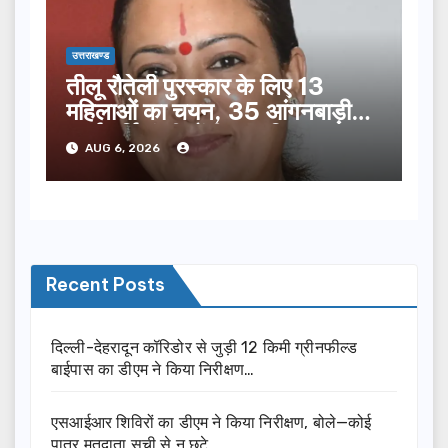
उत्तराखण्ड
तीलू रौतेली पुरस्कार के लिए 13
महिलाओं का चयन, 35 आंगनबाड़ी
कार्यकर्तियां भी होंगी सम्मानित…
AUG 6, 2026
Recent Posts
दिल्ली-देहरादून कॉरिडोर से जुड़ी 12 किमी ग्रीनफील्ड
बाईपास का डीएम ने किया निरीक्षण…
एसआईआर शिविरों का डीएम ने किया निरीक्षण, बोले—कोई
पात्र मतदाता सूची से न छूटे…