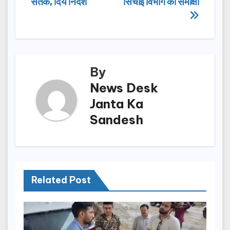
o
o
सतर्क, दिये निर्देश
सिंचाई विभाग की समीक्षा
o
n
k
By
News Desk
Janta Ka
Sandesh
Related Post