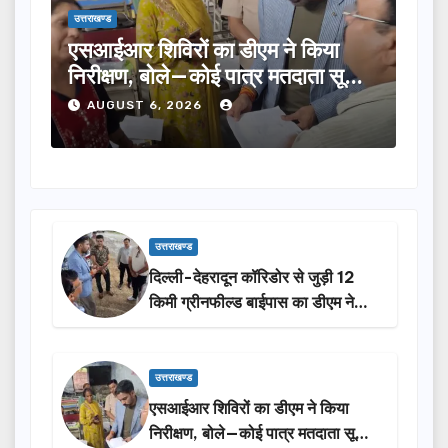
उत्तराखण्ड
रों का डीएम ने किया
तीलू रौतेली पुरस्कार के ल
ले—कोई पात्र मतदाता सूची
का चयन, 35 आंगनबाड़ी कार्
होंगी सम्मानित…
 2026
AUGUST 6, 2026
उत्तराखण्ड
दिल्ली-देहरादून कॉरिडोर से जुड़ी 12
किमी ग्रीनफील्ड बाईपास का डीएम ने
किया निरीक्षण…
उत्तराखण्ड
एसआईआर शिविरों का डीएम ने किया
निरीक्षण, बोले—कोई पात्र मतदाता सूची