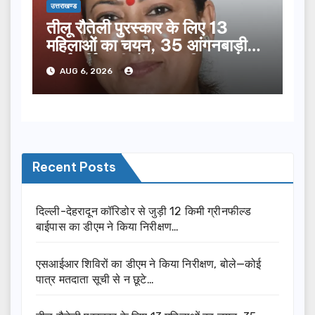
उत्तराखण्ड
तीलू रौतेली पुरस्कार के लिए 13
महिलाओं का चयन, 35 आंगनबाड़ी
कार्यकर्तियां भी होंगी सम्मानित…
AUG 6, 2026
Recent Posts
दिल्ली-देहरादून कॉरिडोर से जुड़ी 12 किमी ग्रीनफील्ड
बाईपास का डीएम ने किया निरीक्षण…
एसआईआर शिविरों का डीएम ने किया निरीक्षण, बोले—कोई
पात्र मतदाता सूची से न छूटे…