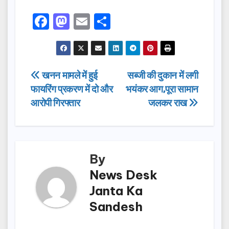
F
M
E
S
a
a
m
h
c
st
ail
ar
e
o
e
Post
खनन मामले में हुई
सब्जी की दुकान में लगी
b
d
फायरिंग प्रकरण में दो और
भयंकर आग,पूरा सामान
navigation
o
o
आरोपी गिरफ्तार
जलकर राख
o
n
k
By
News Desk
Janta Ka
Sandesh