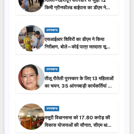
दिल्ली-देहरादून कॉरिडोर से जुड़ी 12
किमी ग्रीनफील्ड बाईपास का डीएम ने
किया निरीक्षण…
उत्तराखण्ड
एसआईआर शिविरों का डीएम ने किया
निरीक्षण, बोले—कोई पात्र मतदाता सूची
से न छूटे…
उत्तराखण्ड
तीलू रौतेली पुरस्कार के लिए 13 महिलाओं
का चयन, 35 आंगनबाड़ी कार्यकर्तियां भी
होंगी सम्मानित…
उत्तराखण्ड
मसूरी विधानसभा को 17.80 करोड़ की
विकास योजनाओं की सौगात, सीएम धामी
ने किया लोकार्पण-शिलान्यास.