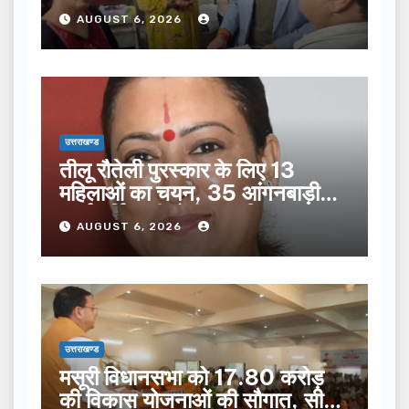
सूची से न छूटे…
AUGUST 6, 2026
उत्तराखण्ड
तीलू रौतेली पुरस्कार के लिए 13
महिलाओं का चयन, 35 आंगनबाड़ी
कार्यकर्तियां भी होंगी सम्मानित…
AUGUST 6, 2026
उत्तराखण्ड
मसूरी विधानसभा को 17.80 करोड़
की विकास योजनाओं की सौगात, सीएम