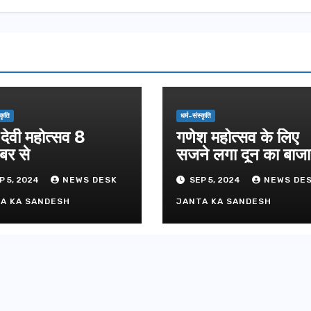
दिल्ली-देहरा
से जुड़ी 12 क
ग्रीनफील्ड ब
AUGUST 6, 
डीएम ने किया
्कृति
धर्म-संस्कृति
 देवी महोत्सव 8
गणेश महोत्सव के लिए
बर से
सजने लगा दून का बाजा
P 5, 2024
NEWS DESK
SEP 5, 2024
NEWS DE
A KA SANDESH
JANTA KA SANDESH