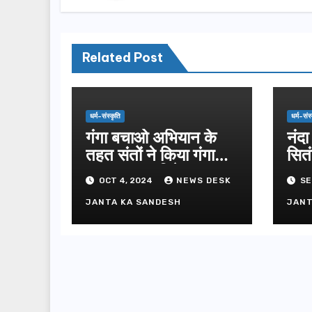
Related Post
धर्म-संस्कृति
धर्म-संस
गंगा बचाओ अभियान के
नंदा
तहत संतों ने किया गंगा
सितं
पूजन व दुग्धाभिषेक
OCT 4, 2024
NEWS DESK
SE
JANTA KA SANDESH
JANT