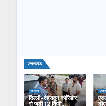
उत्तराखंड
उत्तराखण्ड
उत्तराख
दिल्ली-देहरादून कॉरिडोर
एसआ
से जुड़ी 12 किमी
डीए