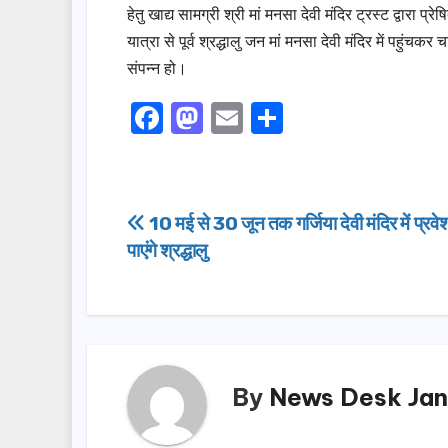
हेतु खाद्य सामग्री श्री मां मनसा देवी मंदिर ट्रस्ट द्वारा प्
यात्रा से पूर्व श्रद्धालु जन मां मनसा देवी मंदिर में पहुं
संपन्न हो।
F
M
E
S
a
a
m
h
c
st
ail
ar
e
o
e
Post
10 मई से 30 जून तक गर्जिया देवी मंदिर में प्रवे
b
d
पाएंगे श्रद्धालु
navigation
o
o
o
n
k
By
News Desk Jan