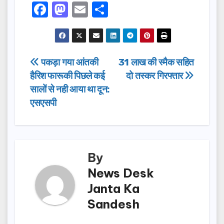
F
M
E
S
a
a
m
h
c
st
ail
ar
e
o
e
Post
पकड़ा गया आंतकी
31 लाख की स्मैक सहित
b
d
हैरिश फारूकी पिछले कई
दो तस्कर गिरफ्तार
navigation
o
o
सालों से नही आया था दून:
o
n
एसएसपी
k
By
News Desk
Janta Ka
Sandesh