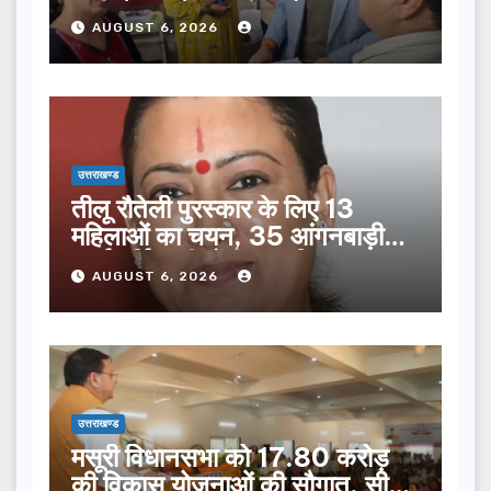
सूची से न छूटे…
AUGUST 6, 2026
उत्तराखण्ड
तीलू रौतेली पुरस्कार के लिए 13
महिलाओं का चयन, 35 आंगनबाड़ी
कार्यकर्तियां भी होंगी सम्मानित…
AUGUST 6, 2026
उत्तराखण्ड
मसूरी विधानसभा को 17.80 करोड़
की विकास योजनाओं की सौगात, सीएम