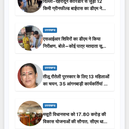
दिल्ली-देहरादून कॉरिडोर से जुड़ी 12
किमी ग्रीनफील्ड बाईपास का डीएम ने
किया निरीक्षण…
उत्तराखण्ड
एसआईआर शिविरों का डीएम ने किया
निरीक्षण, बोले—कोई पात्र मतदाता सूची
से न छूटे…
उत्तराखण्ड
तीलू रौतेली पुरस्कार के लिए 13 महिलाओं
का चयन, 35 आंगनबाड़ी कार्यकर्तियां भी
होंगी सम्मानित…
उत्तराखण्ड
मसूरी विधानसभा को 17.80 करोड़ की
विकास योजनाओं की सौगात, सीएम धामी
ने किया लोकार्पण-शिलान्यास.