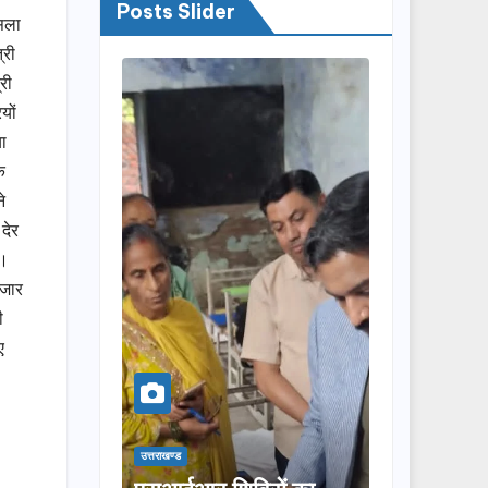
Posts Slider
सिला
्री
्री
यों
ा
े
े
 देर
ए।
ाजार
ी
ए
उत्तराखण्ड
उत्तराखण्ड