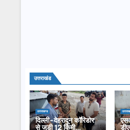
उत्तराखंड
उत्तराखण्ड
उत्तराख
दिल्ली-देहरादून कॉरिडोर
एसआ
से जुड़ी 12 किमी
डीए