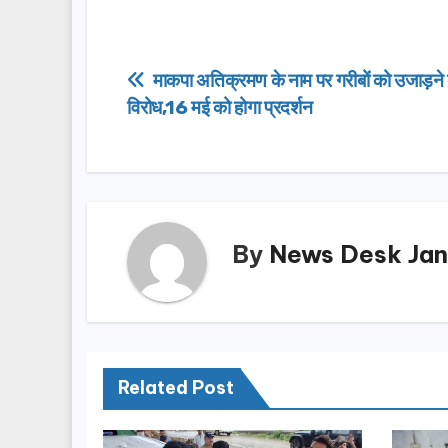
a
a
m
h
c
st
ail
ar
e
o
e
Post
माकपा अतिक्रमण के नाम पर गरीबों को उजाड़ने 
b
d
विरोध,16 मई को होगा प्रदर्शन
navigation
o
o
o
n
k
By
News Desk Jan
Related Post