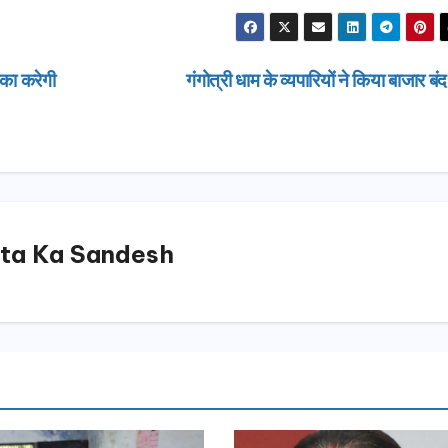
दिल्ली-देहरा
से जुड़ी 12 क
ग्रीनफील्ड ब
AUGUST 6, 
डीएम ने किया
का करेगी
गंगोत्री धाम के व्यपारियों ने किया बाजार बं
ta Ka Sandesh