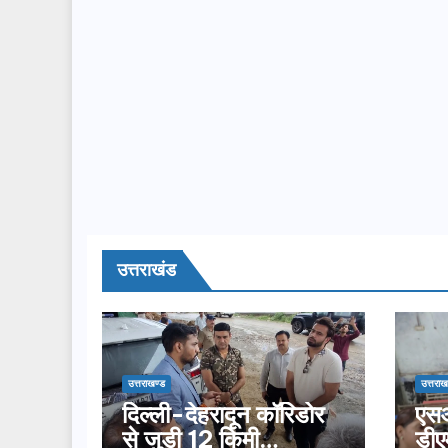
उत्तराखंड
उत्तराखण्ड
उत्तराख
दिल्ली-देहरादून कॉरिडोर
एसआ
से जुड़ी 12 किमी
डीए