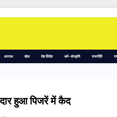
अपराध
खेल
देश विदेश
धर्म-संस्कृति
राजनीति
रा
दार हुआ पिजरें में कैद