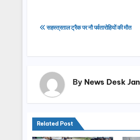
a
a
m
h
c
st
ail
ar
e
o
e
Post
सहस्त्रताल ट्रैक पर नौ पर्वतारोहियों की मौत
b
d
navigation
o
o
o
n
k
By
News Desk Jan
Related Post