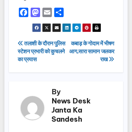
F
M
E
S
a
a
m
h
c
st
ail
ar
e
o
e
Post
तलाशी के दौरान पुलिस
कबाड़ के गोदाम में भीषण
b
d
स्टेशन प्रभारी को कुचलने
आग,सारा सामान जलकर
navigation
o
o
का प्रयास
राख
o
n
k
By
News Desk
Janta Ka
Sandesh