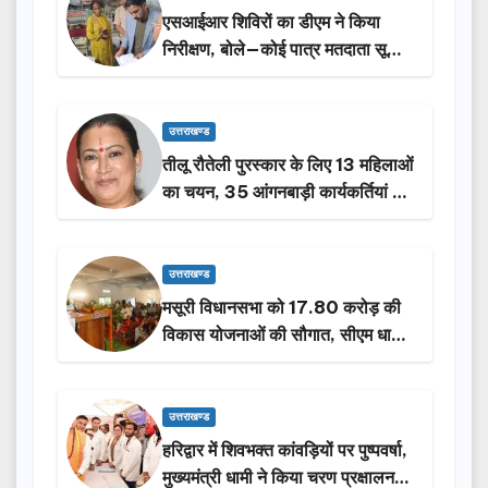
एसआईआर शिविरों का डीएम ने किया
निरीक्षण, बोले—कोई पात्र मतदाता सूची
से न छूटे…
उत्तराखण्ड
तीलू रौतेली पुरस्कार के लिए 13 महिलाओं
का चयन, 35 आंगनबाड़ी कार्यकर्तियां भी
होंगी सम्मानित…
उत्तराखण्ड
मसूरी विधानसभा को 17.80 करोड़ की
विकास योजनाओं की सौगात, सीएम धामी
ने किया लोकार्पण-शिलान्यास.
उत्तराखण्ड
हरिद्वार में शिवभक्त कांवड़ियों पर पुष्पवर्षा,
मुख्यमंत्री धामी ने किया चरण प्रक्षालन…