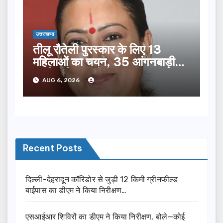
उत्तराखण्ड
तीलू रौतेली पुरस्कार के लिए 13
महिलाओं का चयन, 35 आंगनबाड़ी
कार्यकर्तियां भी होंगी सम्मानित…
AUG 6, 2026
Recent Posts
दिल्ली-देहरादून कॉरिडोर से जुड़ी 12 किमी ग्रीनफील्ड
बाईपास का डीएम ने किया निरीक्षण…
एसआईआर शिविरों का डीएम ने किया निरीक्षण, बोले—कोई