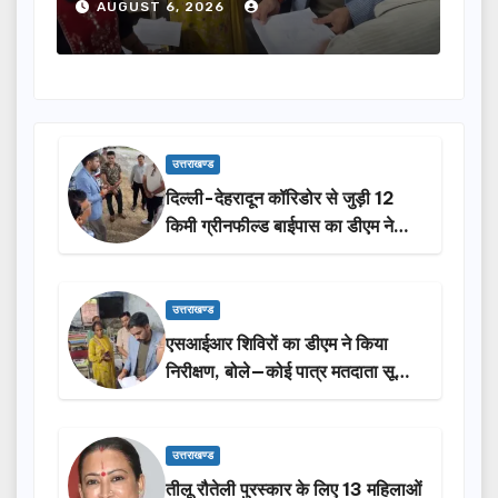
से न छूटे…
होंगी 
AUGUST 6, 2026
AUG
उत्तराखण्ड
दिल्ली-देहरादून कॉरिडोर से जुड़ी 12
किमी ग्रीनफील्ड बाईपास का डीएम ने
किया निरीक्षण…
उत्तराखण्ड
एसआईआर शिविरों का डीएम ने किया
निरीक्षण, बोले—कोई पात्र मतदाता सूची
से न छूटे…
उत्तराखण्ड
तीलू रौतेली पुरस्कार के लिए 13 महिलाओं