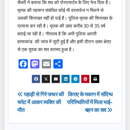
चैधरी ने बताया कि शव को पोस्टमार्टम के लिए भेज दिया है।
मृतक की पहचान संबंधित कोई भी दस्तावेज न मिलने से
उसकी शिनाख्त नहीं हो पाई है। पुलिस मृतक की शिनाख्त के
प्रयास कर रही है। मृतक की उम्र करीब 30 से 35 वर्ष
बताई जा रही है। गौतलब है कि अभी पुलिस आरती
हत्याकांड की जांच में जुटी हुई हैं और इसी दौरान उक्त क्षेत्र
से एक युवक का शव बरामद हुआ है।
F
M
E
S
a
a
m
h
c
st
ail
ar
e
o
e
Post
पहाड़ी से गिरे पत्थर की
किराए के मकान में संदिग्ध
b
d
चपेट में आकर व्यक्ति की
परिस्थितियों में मिला भाई-
navigation
o
o
मौत
बहन का शव
o
n
k