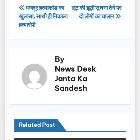
e
o
e
Post
मजदूर हत्याकांड का
लूट की झूठी सूचना देने पर
b
d
खुलासा, साथी ही निकाला
दो लोगों का चालान
navigation
o
o
हत्यारोपी
o
n
k
By
News Desk
Janta Ka
Sandesh
Related Post