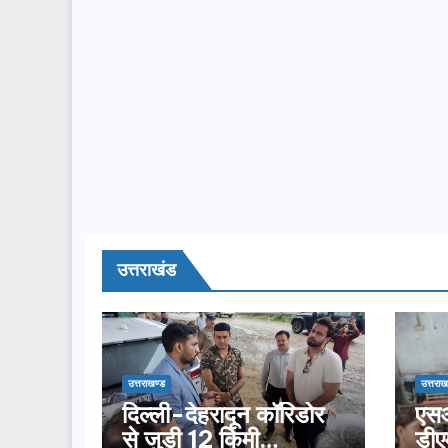
उत्तराखंड
उत्तराखण्ड
उत्तराख
दिल्ली-देहरादून कॉरिडोर
एसआ
से जुड़ी 12 किमी
डीए