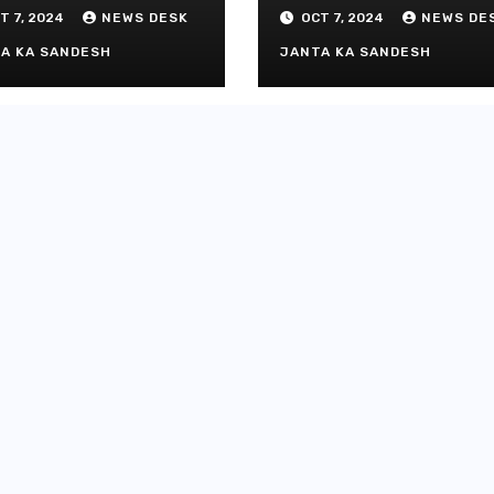
दिल्ली-देहरा
तार
परिचालक गंभीर
T 7, 2024
NEWS DESK
OCT 7, 2024
NEWS DE
से जुड़ी 12 क
ग्रीनफील्ड ब
A KA SANDESH
JANTA KA SANDESH
AUGUST 6, 
डीएम ने किया