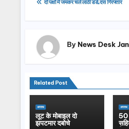
Post
दो पक्षों में जमकर चले लाठी डंडे,दस गिरफ्तार
b
d
navigation
o
o
o
n
k
By
News Desk Jan
Related Post
अपराध
अपराध
लूट के मोबाइल दो
50 
झपटमार दबोचे
सहि