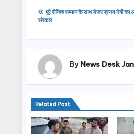
e
o
e
Post
पूरे सैनिक सम्मान के साथ मेजर प्रणय नेगी का अ
b
d
संस्कार
navigation
o
o
o
n
k
By
News Desk Jan
Related Post