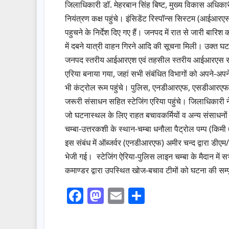
जिलाधिकारी डॉ. मेहरबान सिंह बिष्ट, मुख्य विकास अधि
नियंत्रण कक्ष पहुंचे। इंसिडेंट रिस्पॉन्स सिस्टम (आईआर
पहुचने के निर्देश दिए गए हैं। जनपद में रात से जारी बारिश 
में दबने यात्री वाहन गिरने आदि की सूचना मिली। उक्त 
जनपद स्तरीय आईआरएश एवं तहसील स्तरीय आईआरएस सक्रिय 
एरिया बनाया गया, जहां सभी संबंधित विभागों को अपने-अपन
भी कंट्रोल रूम पहुंचे। पुलिस, एनडीआरएफ, एसडीआरएफ, 
जरूरी संसाधन सहित स्टेजिंग एरिया पहुंचे। जिलाधिकारी न
जो घटनास्थल के लिए राहत बचावकर्मियों व अन्य संसाधनों को
चम्बा-उत्तरकशी के स्थान-चम्बा धनौला पैट्रोल पम्प (किमी 
इस संबंध में ऑब्जर्वर (एनडीआरएफ) अमीर चन्द द्वारा डीए
भेजी गई। स्टेजिंग ऐरिया-पुलिस लाइन चम्बा के मैदान म
कमाण्डर द्वारा उपस्थित खोज-बचाव टीमों को घटना की सम्प
F
M
E
S
a
a
m
h
c
st
ail
ar