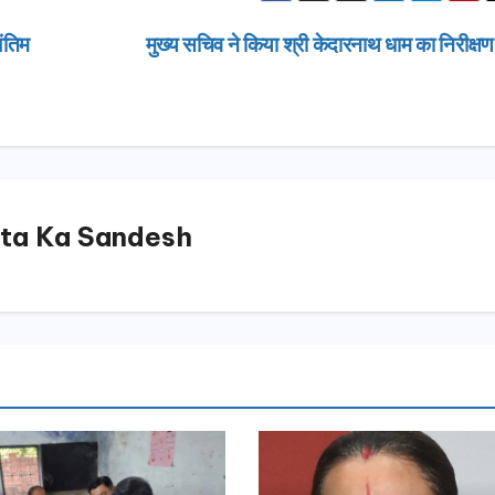
दिल्ली-देहरा
से जुड़ी 12 क
ंतिम
मुख्य सचिव ने किया श्री केदारनाथ धाम का निरीक्ष
ग्रीनफील्ड ब
AUGUST 6, 
डीएम ने किया
ta Ka Sandesh