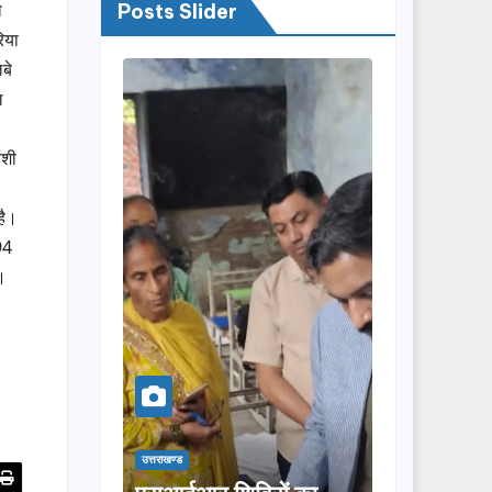
ा
Posts Slider
िया
बे
ल
ंशी
है।
94
ी।
उत्तराखण्ड
उत्तराखण्ड