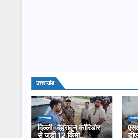
उत्तराखंड
उत्तराखण्ड
उत्तराख
दिल्ली-देहरादून कॉरिडोर
एसआ
से जुड़ी 12 किमी
डीए