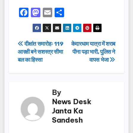
F
M
E
S
a
a
m
h
c
st
ail
ar
e
o
e
Post
दीक्षांत समारोहः 119
केदारधाम यात्रा में शराब
b
d
आरक्षी बने सशस्त्र सीमा
पीना पड़ा भारी, पुलिस ने
navigation
o
o
बल का हिस्सा
वापस भेजा
o
n
k
By
News Desk
Janta Ka
Sandesh