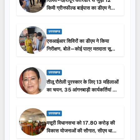
दिल्ली-देहरादून कॉरिडोर से जुड़ी 12
किमी ग्रीनफील्ड बाईपास का डीएम ने
किया निरीक्षण…
उत्तराखण्ड
एसआईआर शिविरों का डीएम ने किया
निरीक्षण, बोले—कोई पात्र मतदाता सूची
से न छूटे…
उत्तराखण्ड
तीलू रौतेली पुरस्कार के लिए 13 महिलाओं
का चयन, 35 आंगनबाड़ी कार्यकर्तियां भी
होंगी सम्मानित…
उत्तराखण्ड
मसूरी विधानसभा को 17.80 करोड़ की
विकास योजनाओं की सौगात, सीएम धामी
ने किया लोकार्पण-शिलान्यास.