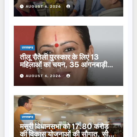
सूची से न छूटे…
AUGUST 6, 2026
उत्तराखण्ड
तीलू रौतेली पुरस्कार के लिए 13
महिलाओं का चयन, 35 आंगनबाड़ी
कार्यकर्तियां भी होंगी सम्मानित…
AUGUST 6, 2026
उत्तराखण्ड
मसूरी विधानसभा को 17.80 करोड़
की विकास योजनाओं की सौगात, सीएम