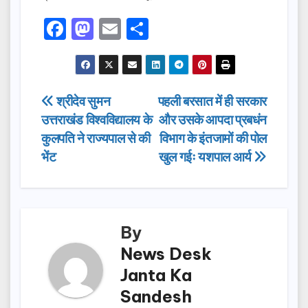
F
M
E
S
a
a
m
h
c
st
ail
ar
e
o
e
Post
श्रीदेव सुमन
पहली बरसात में ही सरकार
b
d
उत्तराखंड विश्वविद्यालय के
और उसके आपदा प्रबधंन
navigation
o
o
कुलपति ने राज्यपाल से की
विभाग के इंतजामों की पोल
o
n
भेंट
खुल गईः यशपाल आर्य
k
By
News Desk
Janta Ka
Sandesh