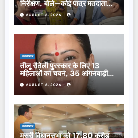
निरीक्षण, बोले—कोई पात्र मतदाता
सूची से न छूटे…
AUGUST 6, 2026
उत्तराखण्ड
तीलू रौतेली पुरस्कार के लिए 13
महिलाओं का चयन, 35 आंगनबाड़ी
कार्यकर्तियां भी होंगी सम्मानित…
AUGUST 6, 2026
उत्तराखण्ड
मसूरी विधानसभा को 17.80 करोड़