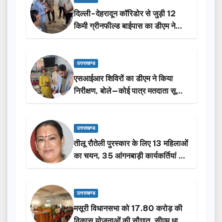
दिल्ली-देहरादून कॉरिडोर से जुड़ी 12
किमी ग्रीनफील्ड बाईपास का डीएम ने
किया निरीक्षण…
उत्तराखण्ड
एसआईआर शिविरों का डीएम ने किया
निरीक्षण, बोले—कोई पात्र मतदाता सूची
से न छूटे…
उत्तराखण्ड
तीलू रौतेली पुरस्कार के लिए 13 महिलाओं
का चयन, 35 आंगनबाड़ी कार्यकर्तियां भी
होंगी सम्मानित…
उत्तराखण्ड
मसूरी विधानसभा को 17.80 करोड़ की
विकास योजनाओं की सौगात, सीएम धामी