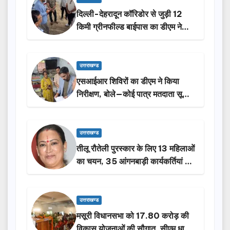
दिल्ली-देहरादून कॉरिडोर से जुड़ी 12
किमी ग्रीनफील्ड बाईपास का डीएम ने
किया निरीक्षण…
उत्तराखण्ड
एसआईआर शिविरों का डीएम ने किया
निरीक्षण, बोले—कोई पात्र मतदाता सूची
से न छूटे…
उत्तराखण्ड
तीलू रौतेली पुरस्कार के लिए 13 महिलाओं
का चयन, 35 आंगनबाड़ी कार्यकर्तियां भी
होंगी सम्मानित…
उत्तराखण्ड
मसूरी विधानसभा को 17.80 करोड़ की
विकास योजनाओं की सौगात, सीएम धामी