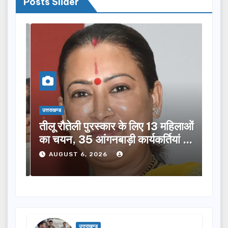
Posts Slider
उत्तराखण्ड
उत्तराख
तीलू रौतेली पुरस्कार के लिए 13 महिलाओं
मसू
ूची
का चयन, 35 आंगनबाड़ी कार्यकर्तियां भी
विक
होंगी सम्मानित…
ने क
AUGUST 6, 2026
A
उत्तराखण्ड