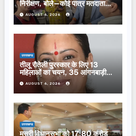
निरीक्षण, बोले—कोई पात्र मतदाता
सूची से न छूटे…
AUGUST 6, 2026
उत्तराखण्ड
तीलू रौतेली पुरस्कार के लिए 13
महिलाओं का चयन, 35 आंगनबाड़ी
कार्यकर्तियां भी होंगी सम्मानित…
AUGUST 6, 2026
उत्तराखण्ड
मसूरी विधानसभा को 17.80 करोड़