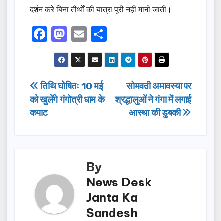
दर्शन करे बिना तीर्थों की यात्रा पूरी नहीं मानी जाती।
F
M
E
S
a
a
m
h
c
st
ail
ar
e
o
e
Post
तिथि घोषितः 10 मई
सोमवती अमावस्या पर
b
d
को खुलेंगे गंगोत्री धाम के
श्रद्धालुओं ने गंगा में लगाई
navigation
o
o
कपाट
आस्था की डुबकी
o
n
k
By
News Desk
Janta Ka
Sandesh