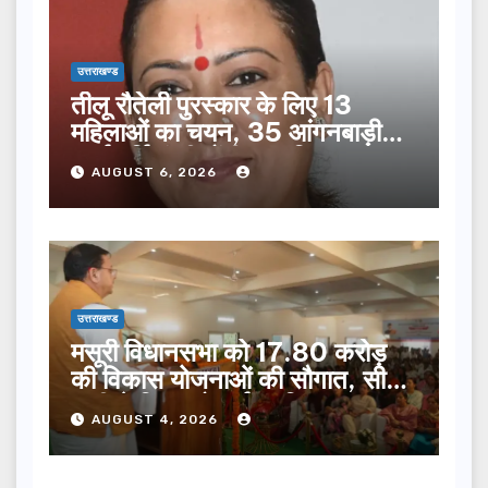
उत्तराखण्ड
तीलू रौतेली पुरस्कार के लिए 13
महिलाओं का चयन, 35 आंगनबाड़ी
कार्यकर्तियां भी होंगी सम्मानित…
AUGUST 6, 2026
उत्तराखण्ड
मसूरी विधानसभा को 17.80 करोड़
की विकास योजनाओं की सौगात, सीएम
धामी ने किया लोकार्पण-शिलान्यास.
AUGUST 4, 2026