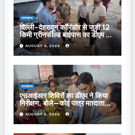
उत्तराखण्ड
दिल्ली-देहरादून कॉरिडोर से जुड़ी 12
किमी ग्रीनफील्ड बाईपास का डीएम ने
किया निरीक्षण…
AUGUST 6, 2026
उत्तराखण्ड
एसआईआर शिविरों का डीएम ने किया
निरीक्षण, बोले—कोई पात्र मतदाता
सूची से न छूटे…
AUGUST 6, 2026