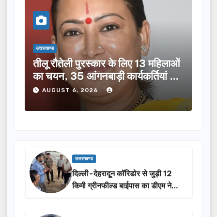
उत्तराखण्ड
उत्तराख
तीलू रौतेली पुरस्कार के लिए 13 महिलाओं
मसू
ूची
का चयन, 35 आंगनबाड़ी कार्यकर्तियां भी
विक
होंगी सम्मानित…
ने क
AUGUST 6, 2026
A
उत्तराखण्ड
दिल्ली-देहरादून कॉरिडोर से जुड़ी 12
किमी ग्रीनफील्ड बाईपास का डीएम ने
किया निरीक्षण…