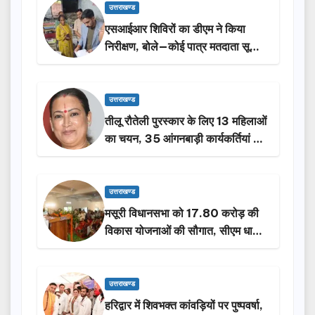
उत्तराखण्ड
एसआईआर शिविरों का डीएम ने किया
निरीक्षण, बोले—कोई पात्र मतदाता सूची
से न छूटे…
उत्तराखण्ड
तीलू रौतेली पुरस्कार के लिए 13 महिलाओं
का चयन, 35 आंगनबाड़ी कार्यकर्तियां भी
होंगी सम्मानित…
उत्तराखण्ड
मसूरी विधानसभा को 17.80 करोड़ की
विकास योजनाओं की सौगात, सीएम धामी
ने किया लोकार्पण-शिलान्यास.
उत्तराखण्ड
हरिद्वार में शिवभक्त कांवड़ियों पर पुष्पवर्षा,