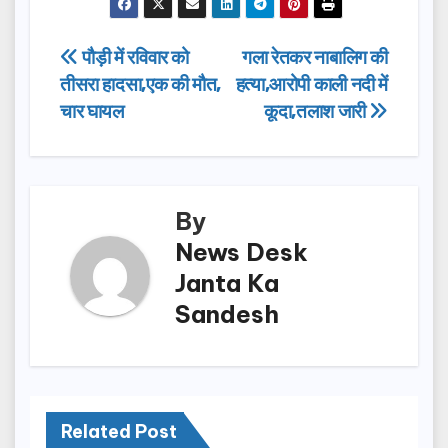
c
st
ail
ar
e
o
e
Post
पौड़ी में रविवार को
गला रेतकर नाबालिग की
b
d
तीसरा हादसा,एक की मौत,
हत्या,आरोपी काली नदी में
navigation
o
o
चार घायल
कूदा,तलाश जारी
o
n
k
By
News Desk
Janta Ka
Sandesh
Related Post