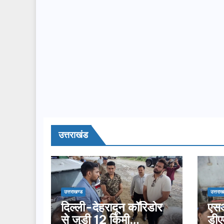
उत्तराखंड
उत्तराखण्ड
उत्तराख
दिल्ली-देहरादून कॉरिडोर
एसआ
से जुड़ी 12 किमी
डीए