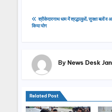
a
a
m
h
c
st
ail
ar
e
o
e
Post
श्रीकेदारनाथ धाम में श्रद्धालुओं, सुरक्षा बलों व अन
b
d
किया योग
navigation
o
o
o
n
k
By
News Desk Jan
Related Post