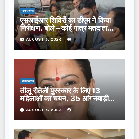
उत्तराखण्ड
एसआईआर शिविरों का डीएम ने किया
निरीक्षण, बोले—कोई पात्र मतदाता
सूची से न छूटे…
AUGUST 6, 2026
उत्तराखण्ड
तीलू रौतेली पुरस्कार के लिए 13
महिलाओं का चयन, 35 आंगनबाड़ी
कार्यकर्तियां भी होंगी सम्मानित…
AUGUST 6, 2026