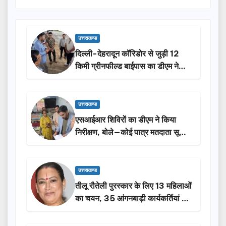
उत्तराखण्ड
दिल्ली-देहरादून कॉरिडोर से जुड़ी 12
किमी ग्रीनफील्ड बाईपास का डीएम ने
किया निरीक्षण…
उत्तराखण्ड
एसआईआर शिविरों का डीएम ने किया
निरीक्षण, बोले—कोई पात्र मतदाता सूची
से न छूटे…
उत्तराखण्ड
तीलू रौतेली पुरस्कार के लिए 13 महिलाओं
का चयन, 35 आंगनबाड़ी कार्यकर्तियां भी
होंगी सम्मानित…