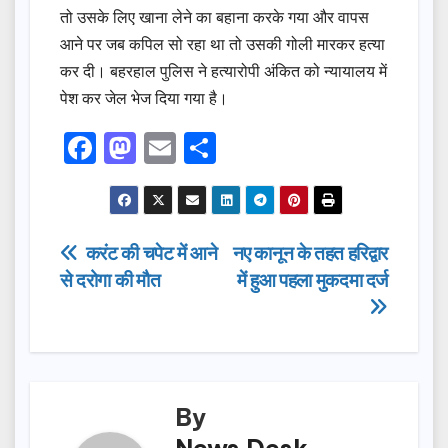
तो उसके लिए खाना लेने का बहाना करके गया और वापस
आने पर जब कपिल सो रहा था तो उसकी गोली मारकर हत्या
कर दी। बहरहाल पुलिस ने हत्यारोपी अंकित को न्यायालय में
पेश कर जेल भेज दिया गया है।
F
M
E
S
a
a
m
h
c
st
ail
ar
e
o
e
Post
करंट की चपेट में आने
नए कानून के तहत हरिद्वार
b
d
से दरोगा की मौत
में हुआ पहला मुकदमा दर्ज
navigation
o
o
o
n
k
By