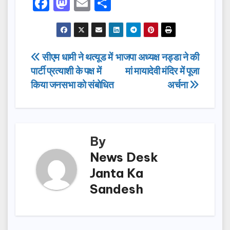
F
M
E
S
a
a
m
h
c
st
ail
ar
e
o
e
Post
सीएम धामी ने थत्यूड में
भाजपा अध्यक्ष नड्डा ने की
b
d
पार्टी प्रत्याशी के पक्ष में
मां मायादेवी मंदिर में पूजा
navigation
o
o
किया जनसभा को संबोधित
अर्चना
o
n
k
By
News Desk
Janta Ka
Sandesh