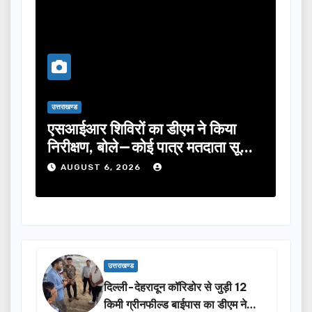
उत्तराखण्ड
उत्तराख
एसआईआर शिविरों का डीएम ने किया
तीलू
निरीक्षण, बोले—कोई पात्र मतदाता सूची
का च
से न छूटे…
होंग
AUGUST 6, 2026
A
उत्तराखण्ड
दिल्ली-देहरादून कॉरिडोर से जुड़ी 12
किमी ग्रीनफील्ड बाईपास का डीएम ने