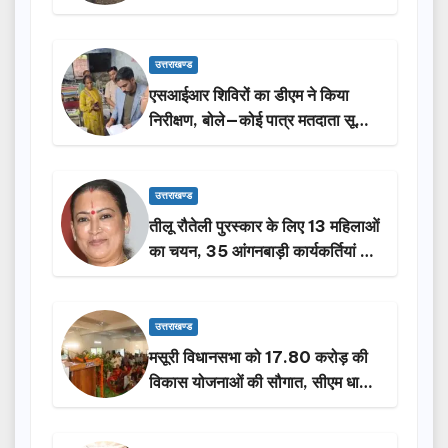
किया निरीक्षण…
उत्तराखण्ड
एसआईआर शिविरों का डीएम ने किया
निरीक्षण, बोले—कोई पात्र मतदाता सूची
से न छूटे…
उत्तराखण्ड
तीलू रौतेली पुरस्कार के लिए 13 महिलाओं
का चयन, 35 आंगनबाड़ी कार्यकर्तियां भी
होंगी सम्मानित…
उत्तराखण्ड
मसूरी विधानसभा को 17.80 करोड़ की
विकास योजनाओं की सौगात, सीएम धामी
ने किया लोकार्पण-शिलान्यास.