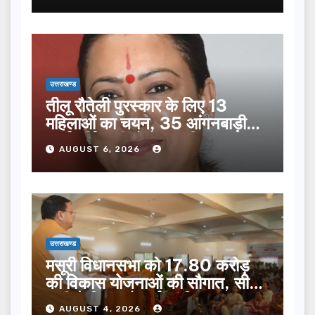
उत्तराखण्ड
तीलू रौतेली पुरस्कार के लिए 13
महिलाओं का चयन, 35 आंगनबाड़ी
कार्यकर्तियां भी होंगी सम्मानित…
AUGUST 6, 2026
उत्तराखण्ड
मसूरी विधानसभा को 17.80 करोड़
की विकास योजनाओं की सौगात, सीएम
धामी ने किया लोकार्पण-शिलान्यास.
AUGUST 4, 2026