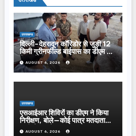
उत्तराखण्ड
दिल्ली-देहरादून कॉरिडोर से जुड़ी 12
किमी ग्रीनफील्ड बाईपास का डीएम ने
किया निरीक्षण…
AUGUST 6, 2026
उत्तराखण्ड
एसआईआर शिविरों का डीएम ने किया
निरीक्षण, बोले—कोई पात्र मतदाता
सूची से न छूटे…
AUGUST 6, 2026