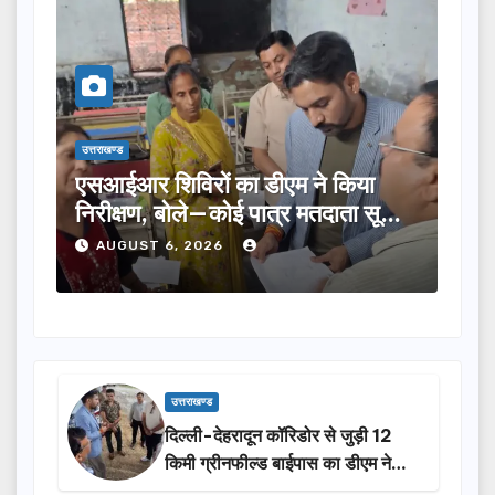
उत्तराखण्ड
उत्तराखण्ड
एसआईआर शिविरों का डीएम ने किया
तीलू र
निरीक्षण, बोले—कोई पात्र मतदाता सूची
का चयन
से न छूटे…
होंगी 
AUGUST 6, 2026
AUG
उत्तराखण्ड
दिल्ली-देहरादून कॉरिडोर से जुड़ी 12
किमी ग्रीनफील्ड बाईपास का डीएम ने
किया निरीक्षण…