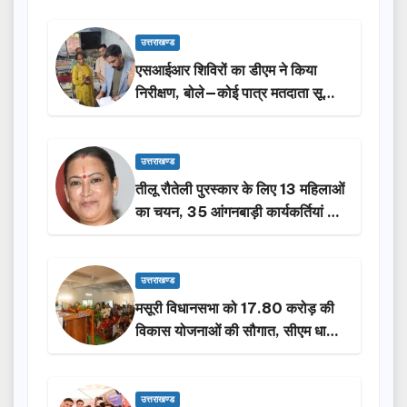
उत्तराखण्ड
एसआईआर शिविरों का डीएम ने किया
निरीक्षण, बोले—कोई पात्र मतदाता सूची
से न छूटे…
उत्तराखण्ड
तीलू रौतेली पुरस्कार के लिए 13 महिलाओं
का चयन, 35 आंगनबाड़ी कार्यकर्तियां भी
होंगी सम्मानित…
उत्तराखण्ड
मसूरी विधानसभा को 17.80 करोड़ की
विकास योजनाओं की सौगात, सीएम धामी
ने किया लोकार्पण-शिलान्यास.
उत्तराखण्ड