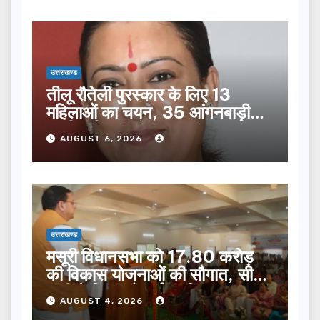
उत्तराखण्ड
तीलू रौतेली पुरस्कार के लिए 13
महिलाओं का चयन, 35 आंगनबाड़ी
कार्यकर्तियां भी होंगी सम्मानित…
AUGUST 6, 2026
उत्तराखण्ड
मसूरी विधानसभा को 17.80 करोड़
की विकास योजनाओं की सौगात, सीएम
धामी ने किया लोकार्पण-शिलान्यास.
AUGUST 4, 2026