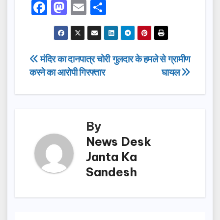
F
M
E
S
a
a
m
h
c
st
ail
ar
e
o
e
Post
मंदिर का दानपात्र चोरी
गुलदार के हमले से ग्रामीण
b
d
करने का आरोपी गिरफ्तार
घायल
navigation
o
o
o
n
k
By
News Desk
Janta Ka
Sandesh