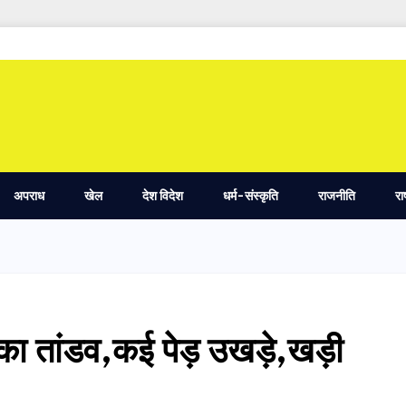
अपराध
खेल
देश विदेश
धर्म-संस्कृति
राजनीति
रा
का तांडव,कई पेड़ उखड़े,खड़ी