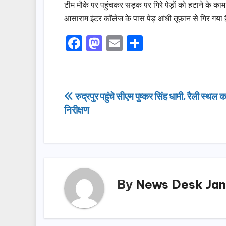
टीम मौके पर पहुंचकर सड़क पर गिरे पेड़ों को हटाने के काम
आसाराम इंटर कॉलेज के पास पेड़ आंधी तूफान से गिर गया ह
F
M
E
S
a
a
m
h
c
st
ail
ar
e
o
e
Post
रुद्रपुर पहुंचे सीएम पुष्कर सिंह धामी, रैली स्थल 
b
d
निरीक्षण
navigation
o
o
o
n
k
By
News Desk Jan