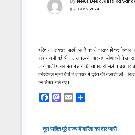
By
News Desk Janta Ka Sand
JUN 26, 2024
हरिद्वार। लक्सर आरपीएफ ने घर से नाराज होकर निकल 
होकर चली गई थी। लखनऊ के चारबाग जीआरपी ने लक्सर न
जाने वाली पंजाब मेल में होने की जानकारी मिली। इस पर उ
कांस्टेबल मुन्नी देवी ने लक्सर में ट्रेन की तलाशी ली। 
को लेकर चले गए।
F
M
E
S
a
a
m
h
c
st
ail
ar
e
o
e
Post
दून सहित पूरे राज्य में बारिश का दौर जारी