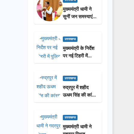
सराहना…
मुख्यमंत्री धामी ने
सुनीं जन समस्याएं,
अधिकारियों को
त्वरित समाधान के
दिए निर्देश
उत्तराखण्ड
मुख्यमंत्री के निर्देश
पर नई टिहरी में
पुलिस कल्याण के
लिए निःशुल्क भूमि
आवंटित
उत्तराखण्ड
रुद्रपुर में शहीद
ऊधम सिंह की कांस्य
प्रतिमा का
अनावरण, मुख्यमंत्री
ने दी ₹3.85 करोड़
उत्तराखण्ड
की विकास
मुख्यमंत्री धामी ने
परियोजनाओं की
गदरपुर स्थित