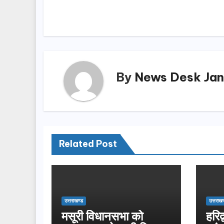
b
d
navigation
o
o
o
n
k
By
News Desk Jan
Related Post
उत्तराखण्ड
उत्तराखण
मसूरी विधानसभा को
हरिद