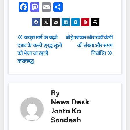
F
M
E
S
a
a
m
h
c
st
ail
ar
e
o
e
Post
यात्रा मार्ग पर बढ़ते
घोड़े खच्चर और डंडी कंडी
b
d
दबाव के चलते श्रद्धालुओ
की संख्या और समय
navigation
o
o
को भेजा जा रहा है
निर्धारित
o
n
करातबद्ध
k
By
News Desk
Janta Ka
Sandesh