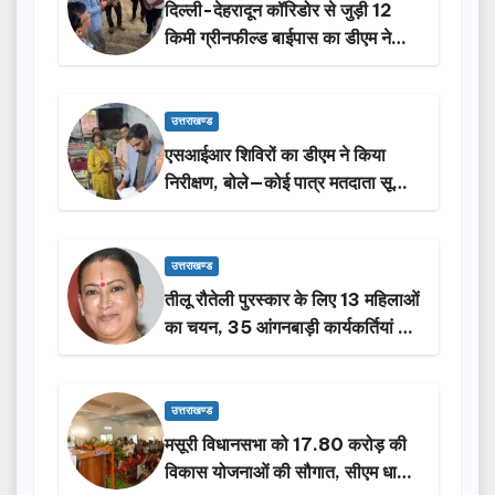
दिल्ली-देहरादून कॉरिडोर से जुड़ी 12
किमी ग्रीनफील्ड बाईपास का डीएम ने
किया निरीक्षण…
उत्तराखण्ड
एसआईआर शिविरों का डीएम ने किया
निरीक्षण, बोले—कोई पात्र मतदाता सूची
से न छूटे…
उत्तराखण्ड
तीलू रौतेली पुरस्कार के लिए 13 महिलाओं
का चयन, 35 आंगनबाड़ी कार्यकर्तियां भी
होंगी सम्मानित…
उत्तराखण्ड
मसूरी विधानसभा को 17.80 करोड़ की
विकास योजनाओं की सौगात, सीएम धामी