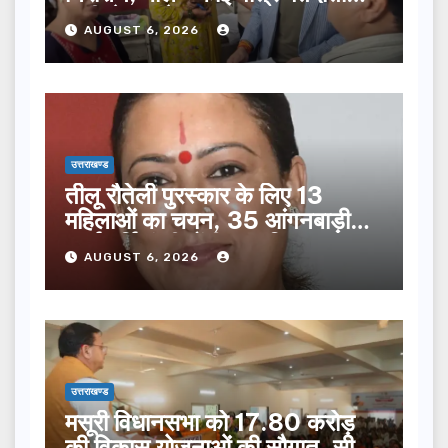
सूची से न छूटे…
AUGUST 6, 2026
उत्तराखण्ड
तीलू रौतेली पुरस्कार के लिए 13
महिलाओं का चयन, 35 आंगनबाड़ी
कार्यकर्तियां भी होंगी सम्मानित…
AUGUST 6, 2026
उत्तराखण्ड
मसूरी विधानसभा को 17.80 करोड़
की विकास योजनाओं की सौगात, सीएम