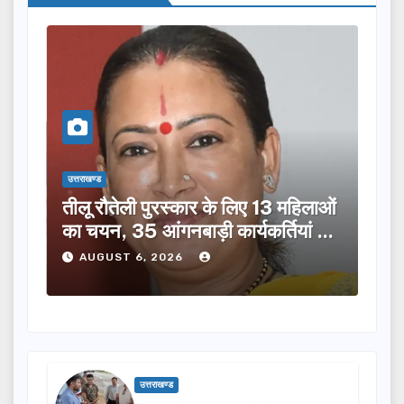
उत्तराखण्ड
उत्तराख
तीलू रौतेली पुरस्कार के लिए 13 महिलाओं
मसू
ूची
का चयन, 35 आंगनबाड़ी कार्यकर्तियां भी
विक
होंगी सम्मानित…
ने क
AUGUST 6, 2026
A
उत्तराखण्ड