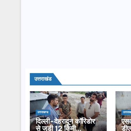
उत्तराखंड
उत्तराखण्ड
उत्तराख
दिल्ली-देहरादून कॉरिडोर
एसआ
से जुड़ी 12 किमी
डीए