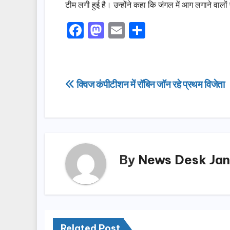
टीम लगी हुई है। उन्होंने कहा कि जंगल में आग लगाने वालो
F
M
E
S
a
a
m
h
c
st
ail
ar
e
o
e
Post
क्विज कंपीटीशन में रॉबिन जॉन रहे प्रथम विजेता
b
d
navigation
o
o
o
n
k
By
News Desk Jan
Related Post