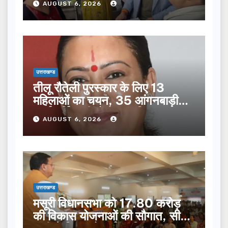
AUGUST 6, 2026
उत्तराखण्ड
तीलू रौतेली पुरस्कार के लिए 13
महिलाओं का चयन, 35 आंगनबाड़ी
कार्यकर्तियां भी होंगी सम्मानित…
AUGUST 6, 2026
उत्तराखण्ड
मसूरी विधानसभा को 17.80 करोड़
की विकास योजनाओं की सौगात, सीएम