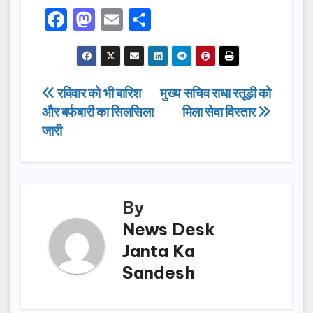
F
M
E
S
a
a
m
h
c
st
ail
ar
e
o
e
Post
रविवार को भी बारिश
मुख्य सचिव राधा रतूड़ी को
b
d
और बर्फबारी का सिलसिला
मिला सेवा विस्तार
navigation
o
o
जारी
o
n
k
By
News Desk
Janta Ka
Sandesh