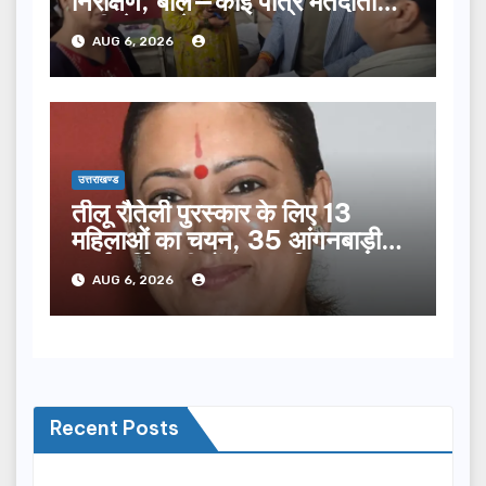
निरीक्षण, बोले—कोई पात्र मतदाता
सूची से न छूटे…
AUG 6, 2026
उत्तराखण्ड
तीलू रौतेली पुरस्कार के लिए 13
महिलाओं का चयन, 35 आंगनबाड़ी
कार्यकर्तियां भी होंगी सम्मानित…
AUG 6, 2026
Recent Posts