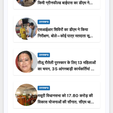
किमी ग्रीनफील्ड बाईपास का डीएम ने
किया निरीक्षण…
उत्तराखण्ड
एसआईआर शिविरों का डीएम ने किया
निरीक्षण, बोले—कोई पात्र मतदाता सूची
से न छूटे…
उत्तराखण्ड
तीलू रौतेली पुरस्कार के लिए 13 महिलाओं
का चयन, 35 आंगनबाड़ी कार्यकर्तियां भी
होंगी सम्मानित…
उत्तराखण्ड
मसूरी विधानसभा को 17.80 करोड़ की
विकास योजनाओं की सौगात, सीएम धामी
ने किया लोकार्पण-शिलान्यास.