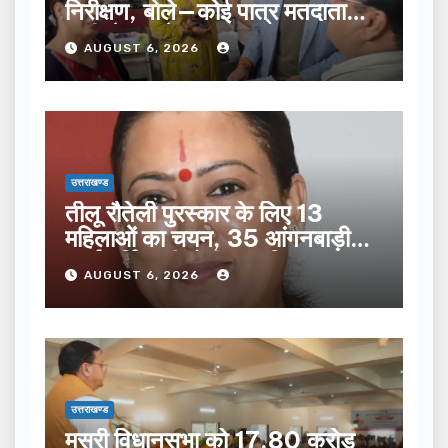
निरीक्षण, बोले—कोई पात्र मतदाता
सूची से न छूटे…
AUGUST 6, 2026
उत्तराखण्ड
तीलू रौतेली पुरस्कार के लिए 13
महिलाओं का चयन, 35 आंगनबाड़ी
कार्यकर्तियां भी होंगी सम्मानित…
AUGUST 6, 2026
उत्तराखण्ड
मसूरी विधानसभा को 17.80 करोड़