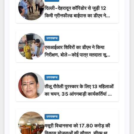
दिल्ली-देहरादून कॉरिडोर से जुड़ी 12
किमी ग्रीनफील्ड बाईपास का डीएम ने
किया निरीक्षण…
उत्तराखण्ड
एसआईआर शिविरों का डीएम ने किया
निरीक्षण, बोले—कोई पात्र मतदाता सूची
से न छूटे…
उत्तराखण्ड
तीलू रौतेली पुरस्कार के लिए 13 महिलाओं
का चयन, 35 आंगनबाड़ी कार्यकर्तियां भी
होंगी सम्मानित…
उत्तराखण्ड
मसूरी विधानसभा को 17.80 करोड़ की
विकास योजनाओं की सौगात, सीएम धामी