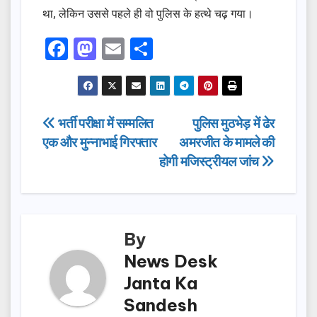
था, लेकिन उससे पहले ही वो पुलिस के हत्थे चढ़ गया।
F
M
E
S
a
a
m
h
c
st
ail
ar
e
o
e
Post
भर्ती परीक्षा में सम्मलित
पुलिस मुठभेड़ में ढेर
b
d
एक और मुन्नाभाई गिरफ्तार
अमरजीत के मामले की
navigation
o
o
होगी मजिस्ट्रीयल जांच
o
n
k
By
News Desk
Janta Ka
Sandesh