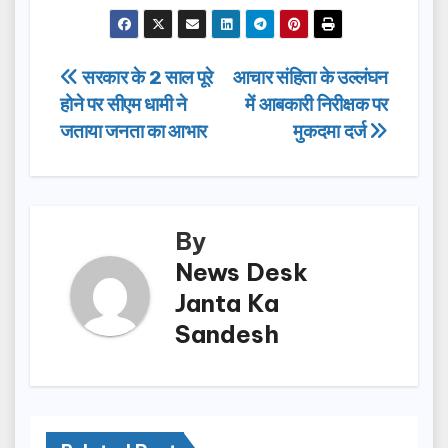
a
a
m
h
c
st
ail
ar
e
o
e
Post
सरकार के 2 साल पूरे
आचार संहिता के उल्लंघन
b
d
होने पर सीएम धामी ने
में आबकारी निरीक्षक पर
navigation
o
o
जताया जनता का आभार
मुकदमा दर्ज
o
n
k
By
News Desk
Janta Ka
Sandesh