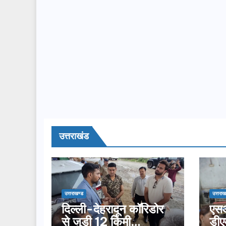
उत्तराखंड
उत्तराखण्ड
उत्तराख
दिल्ली-देहरादून कॉरिडोर
एसआ
से जुड़ी 12 किमी
डीए