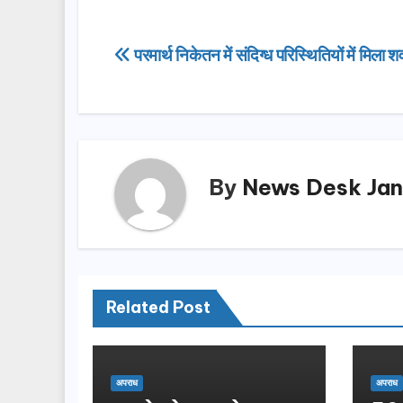
c
st
ail
ar
e
o
e
Post
परमार्थ निकेतन में संदिग्ध परिस्थितियों में मिला श
b
d
navigation
o
o
o
n
k
By
News Desk Jan
Related Post
अपराध
अपराध