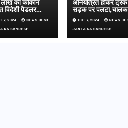
दिल्ली-देहरा
लाख की कोकीन
अनियंत्रित होकर ट्रक
से जुड़ी 12 क
त विदेशी पैडलर
सड़क पर पलटा,चाल
ग्रीनफील्ड ब
तार
परिचालक गंभीर
AUGUST 6, 
T 7, 2024
NEWS DESK
OCT 7, 2024
NEWS DE
डीएम ने किया
A KA SANDESH
JANTA KA SANDESH