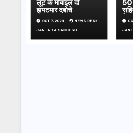
लूट के मोबाइल दो
50 
झपटमार दबोचे
सहि
गिफ्
OCT 7, 2024
NEWS DESK
OC
JANTA KA SANDESH
JANT