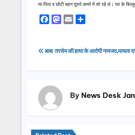
मां-पिता व छोटी बहन दूसरे कमरे में सो रहे थे। घर के बि
F
M
E
S
a
a
m
h
c
st
ail
ar
e
o
e
Post
बाबा तरसेम की हत्या के आरोपी नामजद,मामला दर
b
d
navigation
o
o
o
n
k
By
News Desk Jan