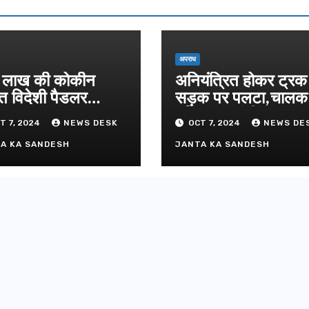
17.80 करोड
योजनाओं की 
AUGUST 4,
धामी ने किया
शिलान्यास.
अपराध
लाख की कोकीन
अनियंत्रित होकर ट्रक
त विदेशी पैडलर
सड़क पर पलटा,चाल
तार
परिचालक गंभीर
T 7, 2024
NEWS DESK
OCT 7, 2024
NEWS DE
A KA SANDESH
JANTA KA SANDESH