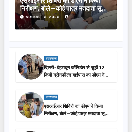
 ने किया
तीलू रौतेली पुरस्कार के लिए 13 महिलाओ
 मतदाता सूची
का चयन, 35 आंगनबाड़ी कार्यकर्तियां भी
होंगी सम्मानित…
AUGUST 6, 2026
उत्तराखण्ड
दिल्ली-देहरादून कॉरिडोर से जुड़ी 12
किमी ग्रीनफील्ड बाईपास का डीएम ने
किया निरीक्षण…
उत्तराखण्ड
एसआईआर शिविरों का डीएम ने किया
निरीक्षण, बोले—कोई पात्र मतदाता सूची
से न छूटे…