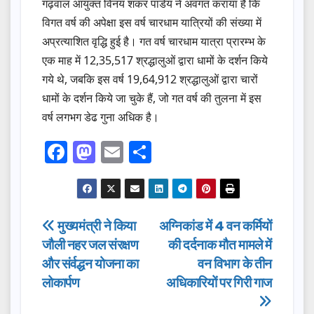
गढ़वाल आयुक्त विनय शंकर पांडेय ने अवगत कराया है कि
विगत वर्ष की अपेक्षा इस वर्ष चारधाम यात्रियों की संख्या में
अप्रत्याशित वृद्धि हुई है। गत वर्ष चारधाम यात्रा प्रारम्भ के
एक माह में 12,35,517 श्रद्धालुओं द्वारा धामों के दर्शन किये
गये थे, जबकि इस वर्ष 19,64,912 श्रद्धालुओं द्वारा चारों
धामों के दर्शन किये जा चुके हैं, जो गत वर्ष की तुलना में इस
वर्ष लगभग डेढ गुना अधिक है।
F
M
E
S
a
a
m
h
c
st
ail
ar
e
o
e
Post
मुख्यमंत्री ने किया
अग्निकांड में 4 वन कर्मियों
b
d
जौली नहर जल संरक्षण
की दर्दनाक मौत मामले में
navigation
o
o
और संर्वद्धन योजना का
वन विभाग के तीन
o
n
लोकार्पण
अधिकारियों पर गिरी गाज
k