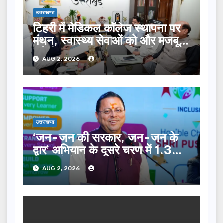
उत्तराखण्ड
टिहरी में मेडिकल कॉलेज स्थापना पर
मंथन, स्वास्थ्य सेवाओं को और मजबूत
करेगी सरकार: मुख्यमंत्री धामी…
AUG 2, 2026
उत्तराखण्ड
‘जन-जन की सरकार, जन-जन के
द्वार’ अभियान के दूसरे चरण में 1.34
लाख लोगों की भागीदारी…
AUG 2, 2026