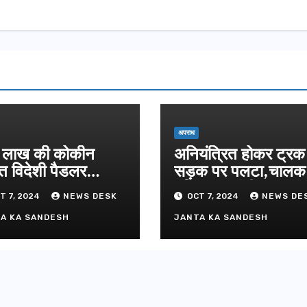
दिल्ली-देहरा
से जुड़ी 12 क
ग्रीनफील्ड ब
AUGUST 6, 
डीएम ने किया
अपराध
लाख की कोकीन
अनियंत्रित होकर ट्रक
त विदेशी पैडलर
सड़क पर पलटा,चाल
तार
परिचालक गंभीर
T 7, 2024
NEWS DESK
OCT 7, 2024
NEWS DE
A KA SANDESH
JANTA KA SANDESH