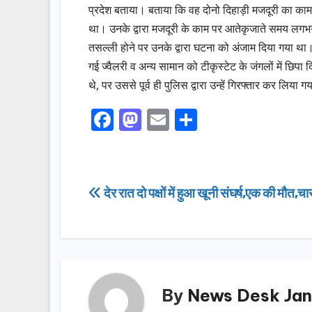
प्रदेश बताया। बताया कि वह दोनो दिहाड़ी मजदूरी का काम 
था। उनके द्वारा मजदूरी के काम पर आतेकृजाते समय लगभग 
तसल्ली होने पर उनके द्वारा घटना को अंजाम दिया गया था।
गई ज्वैलरी व अन्य सामान को टीकृस्टेट के जंगलों में छिप
थे, पर उससे पूर्व ही पुलिस द्वारा उन्हें गिरफ्तार कर लिया
F
M
E
S
a
a
m
h
c
st
ail
ar
e
o
e
Post
देर रात दो पक्षों में हुआ खूनी संघर्ष,एक की मौत,च
b
d
navigation
o
o
o
n
k
By
News Desk Jan