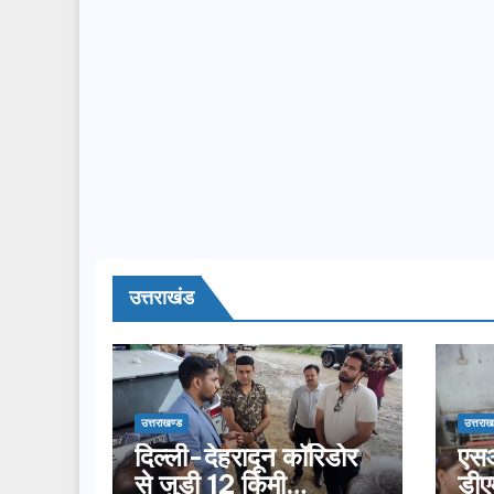
उत्तराखंड
उत्तराखण्ड
उत्तराख
दिल्ली-देहरादून कॉरिडोर
एसआ
से जुड़ी 12 किमी
डीए